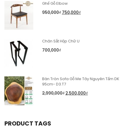
Ghế Gỗ Elbow
950,000
₫
750,000
₫
Chân Sắt Hộp Chữ U
700,000
₫
Bàn Tròn Sofa Gỗ Me Tây Nguyên Tấm DK
95cm- D3.T7
2,990,000
₫
2,500,000
₫
PRODUCT TAGS