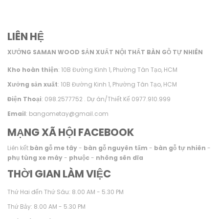
LIÊN HỆ
XƯỞNG SAMAN WOOD SẢN XUẤT NỘI THẤT BÀN GỖ TỰ NHIÊN
Kho hoàn thiện
: 10B Đường Kinh 1, Phường Tân Tạo, HCM
Xưởng sản xuất
: 10B Đường Kinh 1, Phường Tân Tạo, HCM
Điện Thoại
: 098.2577752 . Dự án/Thiết Kế 0977.910.999
Email
: bangometay@gmail.com
MẠNG XÃ HỘI FACEBOOK
Liên kết:
bàn gỗ me tây
-
bàn gỗ nguyên tấm
-
bàn gỗ tự nhiên
-
phụ tùng xe máy
-
phuộc
-
nhông sên dĩa
THỜI GIAN LÀM VIỆC
Thứ Hai đến Thứ Sáu: 8.00 AM - 5.30 PM
Thứ Bảy: 8.00 AM - 5.30 PM