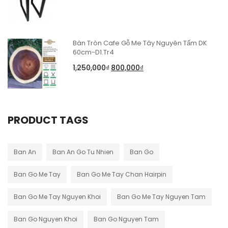
Bàn Tròn Cafe Gỗ Me Tây Nguyên Tấm DK
60cm-D1.Tr4
1,250,000
₫
800,000
₫
PRODUCT TAGS
Ban An
Ban An Go Tu Nhien
Ban Go
Ban Go Me Tay
Ban Go Me Tay Chan Hairpin
Ban Go Me Tay Nguyen Khoi
Ban Go Me Tay Nguyen Tam
Ban Go Nguyen Khoi
Ban Go Nguyen Tam