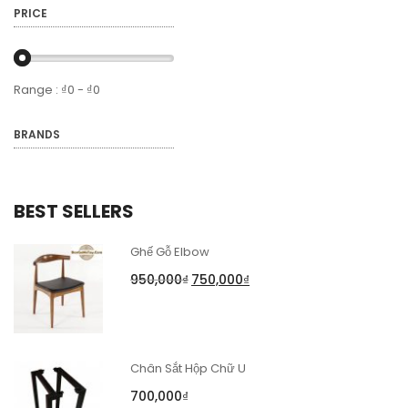
PRICE
Range :
₫
0
- ₫
0
BRANDS
BEST SELLERS
Ghế Gỗ Elbow
950,000
₫
750,000
₫
Chân Sắt Hộp Chữ U
700,000
₫