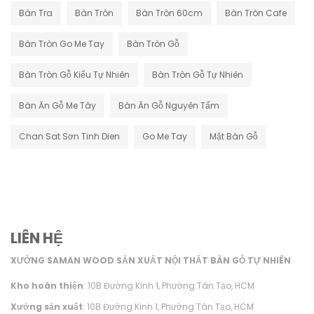
Bàn Tra
Bàn Tròn
Bàn Tròn 60cm
Bàn Tròn Cafe
Bàn Tròn Go Me Tay
Bàn Tròn Gỗ
Bàn Tròn Gỗ Kiểu Tự Nhiên
Bàn Tròn Gỗ Tự Nhiên
Bàn Ăn Gỗ Me Tây
Bàn Ăn Gỗ Nguyên Tấm
Chan Sat Sơn Tinh Dien
Go Me Tay
Mặt Bàn Gỗ
LIÊN HỆ
XƯỞNG SAMAN WOOD SẢN XUẤT NỘI THẤT BÀN GỖ TỰ NHIÊN
Kho hoàn thiện
: 10B Đường Kinh 1, Phường Tân Tạo, HCM
Xưởng sản xuất
: 10B Đường Kinh 1, Phường Tân Tạo, HCM