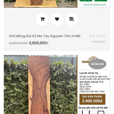
Ghế Băng Dài Gỗ Me Tây Nguyên Tấm 1m85
0 REVIEWS
3,000,000
₫
3,400,000
₫
GIẢM GIÁ