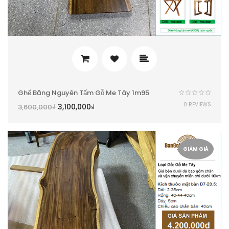
Ghế Băng Nguyên Tấm Gỗ Me Tây 1m95
0 REVIEWS
3,100,000
₫
3,600,000
₫
GIẢM GIÁ