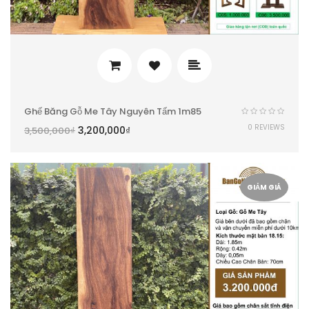
Ghế Băng Gỗ Me Tây Nguyên Tấm 1m85
0 REVIEWS
3,200,000
₫
3,500,000
₫
GIẢM GIÁ