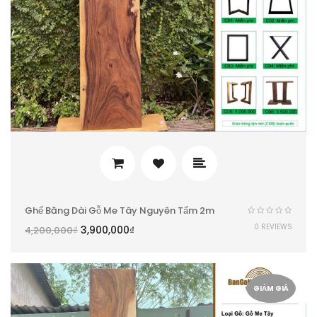
Ghế Băng Dài Gỗ Me Tây Nguyên Tấm 2m
0 REVIEWS
3,900,000
₫
4,200,000
₫
GIẢM GIÁ