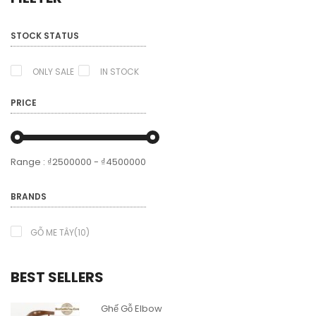
STOCK STATUS
ONLY SALE
IN STOCK
PRICE
Range :
₫
2500000
- ₫
4500000
BRANDS
GỖ ME TÂY(10)
BEST SELLERS
Ghế Gỗ Elbow