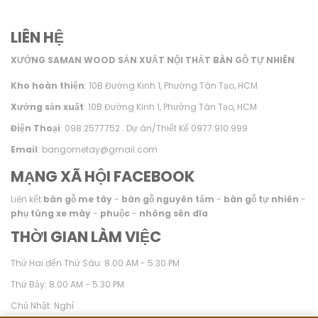
LIÊN HỆ
XƯỞNG SAMAN WOOD SẢN XUẤT NỘI THẤT BÀN GỖ TỰ NHIÊN
Kho hoàn thiện
: 10B Đường Kinh 1, Phường Tân Tạo, HCM
Xưởng sản xuất
: 10B Đường Kinh 1, Phường Tân Tạo, HCM
Điện Thoại
: 098.2577752 . Dự án/Thiết Kế 0977.910.999
Email
: bangometay@gmail.com
MẠNG XÃ HỘI FACEBOOK
Liên kết:
bàn gỗ me tây
-
bàn gỗ nguyên tấm
-
bàn gỗ tự nhiên
-
phụ tùng xe máy
-
phuộc
-
nhông sên dĩa
THỜI GIAN LÀM VIỆC
Thứ Hai đến Thứ Sáu: 8.00 AM - 5.30 PM
Thứ Bảy: 8.00 AM - 5.30 PM
Chủ Nhật: Nghỉ