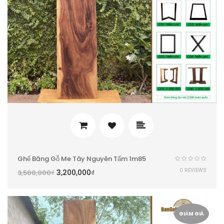
Ghế Băng Gỗ Me Tây Nguyên Tấm 1m85
0 REVIEWS
3,200,000
₫
3,500,000
₫
GIẢM GIÁ