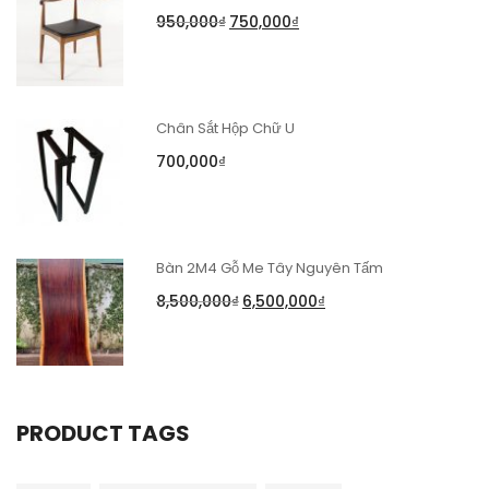
950,000
₫
750,000
₫
Chân Sắt Hộp Chữ U
700,000
₫
Bàn 2M4 Gỗ Me Tây Nguyên Tấm
8,500,000
₫
6,500,000
₫
PRODUCT TAGS