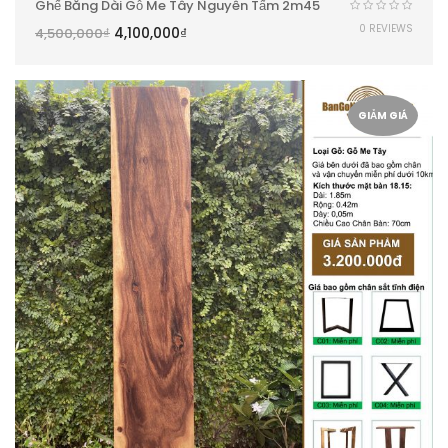
Ghế Băng Dài Gỗ Me Tây Nguyên Tấm 2m45
0 REVIEWS
4,100,000
₫
4,500,000
₫
GIẢM GIÁ