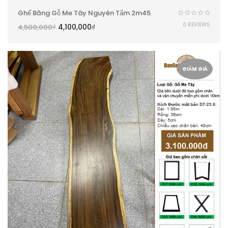
Ghế Băng Gỗ Me Tây Nguyên Tấm 2m45
0 REVIEWS
4,100,000
₫
4,500,000
₫
GIẢM GIÁ