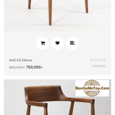
Ghế Gỗ Elbow
0 REVIEWS
750,000
₫
950,000
₫