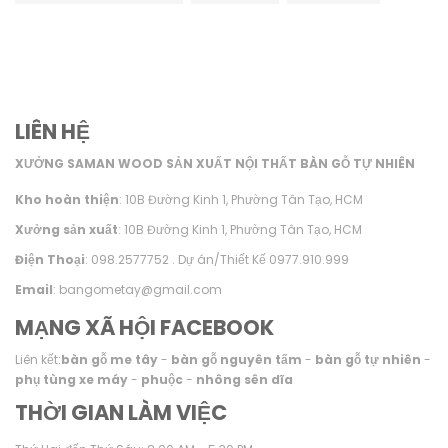
LIÊN HỆ
XƯỞNG SAMAN WOOD SẢN XUẤT NỘI THẤT BÀN GỖ TỰ NHIÊN
Kho hoàn thiện
: 10B Đường Kinh 1, Phường Tân Tạo, HCM
Xưởng sản xuất
: 10B Đường Kinh 1, Phường Tân Tạo, HCM
Điện Thoại
: 098.2577752 . Dự án/Thiết Kế 0977.910.999
Email
: bangometay@gmail.com
MẠNG XÃ HỘI FACEBOOK
Liên kết:
bàn gỗ me tây
-
bàn gỗ nguyên tấm
-
bàn gỗ tự nhiên
-
phụ tùng xe máy
-
phuộc
-
nhông sên dĩa
THỜI GIAN LÀM VIỆC