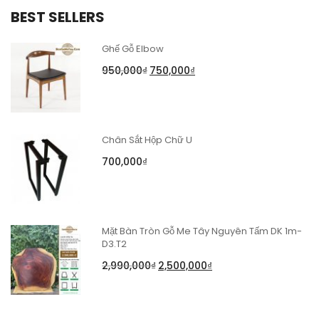
BEST SELLERS
Ghế Gỗ Elbow
950,000
₫
750,000
₫
Chân Sắt Hộp Chữ U
700,000
₫
Mặt Bàn Tròn Gỗ Me Tây Nguyên Tấm DK 1m-
D3.T2
2,990,000
₫
2,500,000
₫