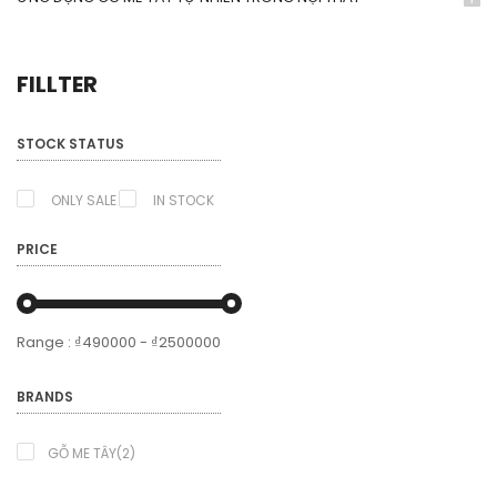
FILLTER
STOCK STATUS
ONLY SALE
IN STOCK
PRICE
Range :
₫
490000
- ₫
2500000
BRANDS
GỖ ME TÂY(2)