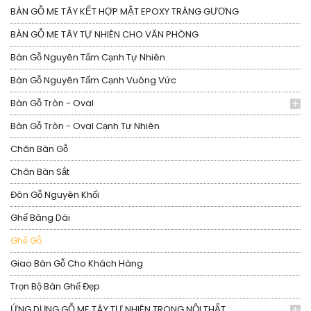
BÀN GỖ ME TÂY KẾT HỢP MẶT EPOXY TRÁNG GƯƠNG
BÀN GỖ ME TÂY TỰ NHIÊN CHO VĂN PHÒNG
Bàn Gỗ Nguyên Tấm Cạnh Tự Nhiên
Bàn Gỗ Nguyên Tấm Cạnh Vuông Vức
Bàn Gỗ Tròn - Oval
Bàn Gỗ Tròn - Oval Cạnh Tự Nhiên
Chân Bàn Gỗ
Chân Bàn Sắt
Đôn Gỗ Nguyên Khối
Ghế Băng Dài
Ghế Gỗ
Giao Bàn Gỗ Cho Khách Hàng
Trọn Bộ Bàn Ghế Đẹp
ỨNG DỤNG GỖ ME TÂY TỰ NHIÊN TRONG NỘI THẤT