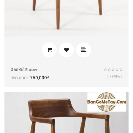
Ghế Gỗ Elbow
0 REVIEWS
750,000
₫
950,000
₫