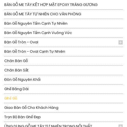
BÀN GỖ ME TÂY KẾT HỢP MẶT EPOXY TRÁNG GƯƠNG
BÀN GỖ ME TÂY TỰ NHIÊN CHO VĂN PHÒNG
Bàn Gỗ Nguyên Tấm Cạnh Tự Nhiên
Bàn Gỗ Nguyên Tấm Cạnh Vuông Vức
Bàn Gỗ Tròn - Oval
Bàn Gỗ Tròn - Oval Cạnh Tự Nhiên
Chân Bàn Gỗ
Chân Bàn Sắt
Đôn Gỗ Nguyên Khối
Ghế Băng Dài
Ghế Gỗ
Giao Bàn Gỗ Cho Khách Hàng
Trọn Bộ Bàn Ghế Đẹp
ỨNG DỤNG GỖ ME TÂY TỰ NHIÊN TRONG NỘI THẤT