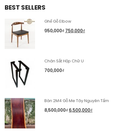
BEST SELLERS
Ghế Gỗ Elbow
950,000
₫
750,000
₫
Chân Sắt Hộp Chữ U
700,000
₫
Bàn 2M4 Gỗ Me Tây Nguyên Tấm
8,500,000
₫
6,500,000
₫