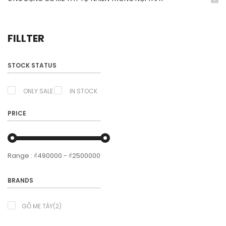
FILLTER
STOCK STATUS
ONLY SALE
IN STOCK
PRICE
Range :
₫
490000
- ₫
2500000
BRANDS
GỖ ME TÂY(2)