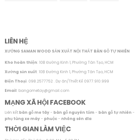
LIÊN HỆ
XƯỞNG SAMAN WOOD SẢN XUẤT NỘI THẤT BÀN GỖ TỰ NHIÊN
Kho hoàn thiện
: 10B Đường Kinh 1, Phường Tân Tạo, HCM
Xưởng sản xuất
: 10B Đường Kinh 1, Phường Tân Tạo, HCM
Điện Thoại
: 098.2577752 . Dự án/Thiết Kế 0977.910.999
Email
: bangometay@gmail.com
MẠNG XÃ HỘI FACEBOOK
Liên kết:
bàn gỗ me tây
-
bàn gỗ nguyên tấm
-
bàn gỗ tự nhiên
-
phụ tùng xe máy
-
phuộc
-
nhông sên dĩa
THỜI GIAN LÀM VIỆC