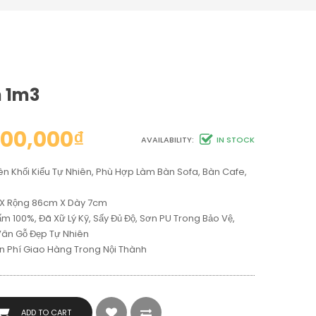
n 1m3
700,000
₫
AVAILABILITY:
IN STOCK
n Khối Kiểu Tự Nhiên, Phù Hợp Làm Bàn Sofa, Bàn Cafe,
m X Rộng 86cm X Dày 7cm
 100%, Đã Xữ Lý Kỹ, Sấy Đủ Độ, Sơn PU Trong Bảo Vệ,
Vân Gỗ Đẹp Tự Nhiên
n Phí Giao Hàng Trong Nội Thành
ADD TO CART