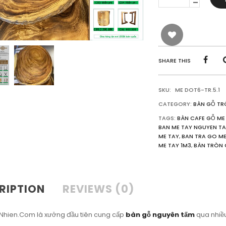
GỖ
ME
TÂY
NGUYÊN
TẤM
KIỂU
TỰ
SHARE THIS
NHIÊN
1M3
QUANTITY
SKU:
ME DOT6-TR.5.1
CATEGORY:
BÀN GỖ TR
TAGS:
BÀN CAFE GỖ ME
BAN ME TAY NGUYEN T
ME TAY
,
BAN TRA GO ME
ME TAY 1M3
,
BÀN TRÒN 
RIPTION
REVIEWS (0)
hien.Com là xưởng đầu tiên cung cấp
bàn gỗ nguyên tấm
qua nhiều