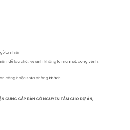
gỗ tự nhiên
n; dễ lau chùi, vệ sinh; không lo mối mọt, cong vênh,
ban công hoặc sofa phòng khách.
ẬN CUNG CẤP BÀN GỖ NGUYÊN TẤM CHO DỰ ÁN,