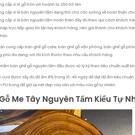
g cấp sỉ lẻ gỗ tròn với hoành từ 250 trở lên
g cấp sỉ lẻ bàn nguyên tấm dạng thô cho các xưởng về hoàn thiện c
g cấp sỉ lẻ bàn nguyên tấm hoàn thiện đầy đủ theo qui cách khách hàn
nhập trực tiếp giao tới tận tay khách hàng, nên giá thành cho khách hà
khác.
 cung cấp bàn ghế gỗ cafe, bàn ghế gỗ văn phòng, bàn ghế gỗ phòn
 phú đa dạng, với đủ kích thước theo nhu cầu khách hàng.
hẩm bàn ghế gỗ nguyên tấm đều được xử lý kỹ theo tiêu chuẩn xuất kh
i cưa được sấy đủ độ ẩm 8% trong 10-45 ngày để đạt độ ẩm tiêu chuẩn,
n PU trong để giữ lại nét đẹp của vân và màu của gỗ tự nhiên.
Gỗ Me Tây Nguyên Tấm Kiểu Tự Nh