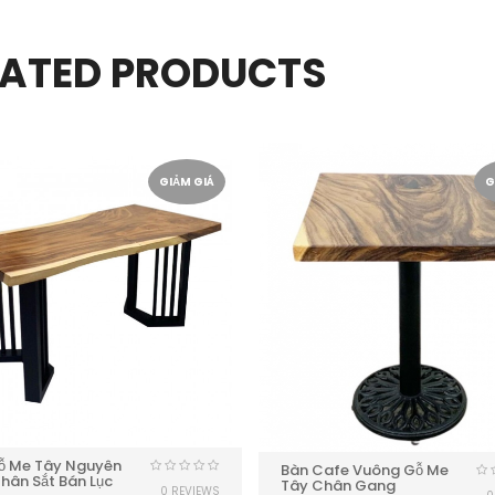
LATED PRODUCTS
GIẢM GIÁ
G
ỗ Me Tây Nguyên
Bàn Cafe Vuông Gỗ Me
hân Sắt Bán Lục
Tây Chân Gang
0 REVIEWS