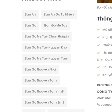
Bàn Gỗ Me
Ban An
Ban An Go Tu Nhien
Thông
Ban Go
Ban Go Me Tay
Mã số:
Ban Go Me Tay Chan Hairpin
Kích 
Chất 
Ban Go Me Tay Nguyen Khoi
Ưu đi
Ban Go Me Tay Nguyen Tam
ẩm mốc, g
Phù h
Ban Go Nguyen Khoi
Khuyế
Ban Go Nguyen Tam
XƯỞNG S
Ban Go Nguyen Tam 1m8
CÔNG TY
Website:
Ban Go Nguyen Tam 2m2
Faceboo