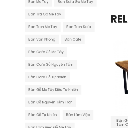
Ban Me Tay
Ban Sofa Go Me Tay
Ban Tra Go Me Tay
RE
Ban Tron Me Tay
Ban Tron Sofa
Ban Van Phong
Bàn Cafe
GIẢM GIÁ
GIẢM GIÁ
Bàn Cafe Gỗ Me Tây
Bàn Cafe Gỗ Nguyên Tấm
Bàn Cafe Gỗ Tự Nhiên
Bàn Gỗ Me Tây Kiểu Tự Nhiên
Bàn Gỗ Nguyên Tấm Tròn
Bàn Gỗ Tự Nhiên
Bàn Làm Việc
Bàn G
Bàn Cafe Vuông Gỗ Me
Tấm C
Tây Nguyên Tấm
Bàn Làm Việc Gỗ Me Tây