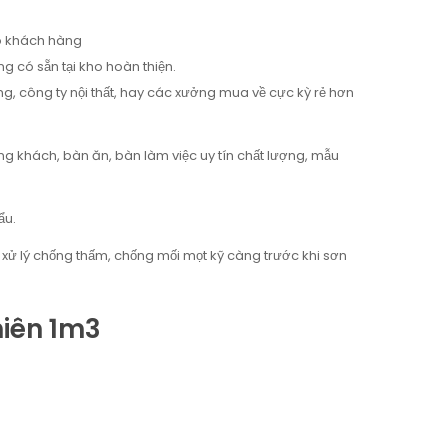
ho khách hàng
g có sẵn tại kho hoàn thiện.
ng, công ty nội thất, hay các xưởng mua về cực kỳ rẻ hơn
g khách, bàn ăn, bàn làm việc uy tín chất lượng, mẫu
ẩu.
 xử lý chống thấm, chống mối mọt kỹ càng trước khi sơn
iên 1m3