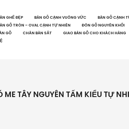
BÀN GHẾ ĐẸP
BÀN GỖ CẠNH VUÔNG VỨC
BÀN GỖ CẠNH T
ÀN GỖ TRÒN – OVAL CẠNH TỰ NHIÊN
ĐÔN GỖ NGUYÊN KHỐI
ÀN GỖ
CHÂN BÀN SẮT
GIAO BÀN GỖ CHO KHÁCH HÀNG
HỆ
 ME TÂY NGUYÊN TẤM KIỂU TỰ NH