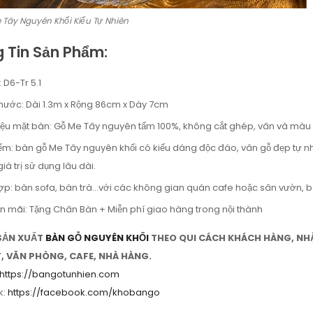
 Tây Nguyên Khối Kiểu Tự Nhiên
 Tin Sản Phẩm:
 D6-Tr 5.1
thước: Dài 1.3m x Rộng 86cm x Dày 7cm
liệu mặt bàn: Gỗ Me Tây nguyên tấm 100%, không cắt ghép, vân và màu 
ểm: bàn gỗ Me Tây nguyên khối có kiểu dáng độc đáo, vân gỗ đẹp tự nhiê
iá trị sử dụng lâu dài.
ợp: bàn sofa, bàn trà…với các không gian quán cafe hoặc sân vườn, 
n mãi: Tặng Chân Bàn + Miễn phí giao hàng trong nội thành
ẢN XUẤT
BÀN GỖ NGUYÊN KHỐI
THEO QUI CÁCH KHÁCH HÀNG, NH
, VĂN PHÒNG, CAFE, NHÀ HÀNG.
https://bangotunhien.com
k:
https://facebook.com/khobango