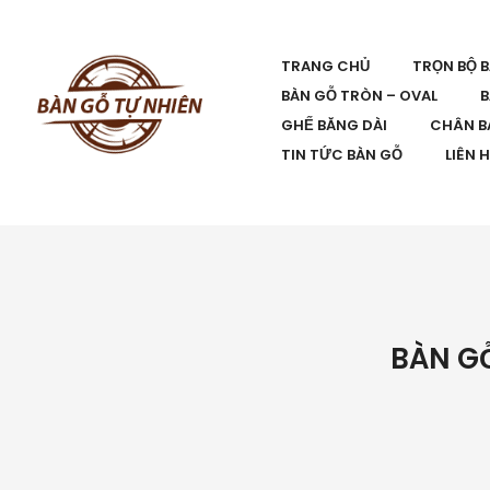
TRANG CHỦ
TRỌN BỘ 
BÀN GỖ TRÒN – OVAL
B
GHẾ BĂNG DÀI
CHÂN B
TIN TỨC BÀN GỖ
LIÊN 
BÀN GỖ