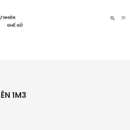
Ự NHIÊN
GHẾ GỖ
IÊN 1M3