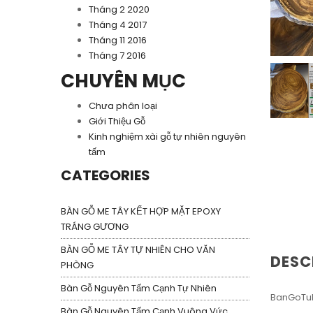
Tháng 2 2020
Tháng 4 2017
Tháng 11 2016
Tháng 7 2016
CHUYÊN MỤC
Chưa phân loại
Giới Thiệu Gỗ
Kinh nghiệm xài gỗ tự nhiên nguyên
tấm
CATEGORIES
BÀN GỖ ME TÂY KẾT HỢP MẶT EPOXY
TRÁNG GƯƠNG
BÀN GỖ ME TÂY TỰ NHIÊN CHO VĂN
DESC
PHÒNG
Bàn Gỗ Nguyên Tấm Cạnh Tự Nhiên
BanGoTuN
Bàn Gỗ Nguyên Tấm Cạnh Vuông Vức