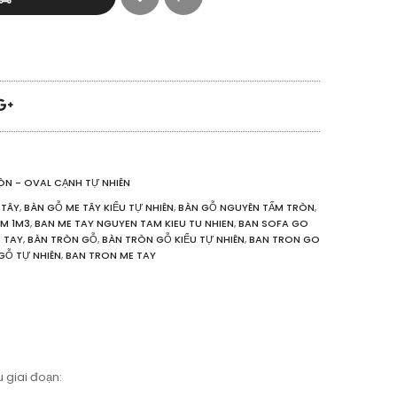
ÒN - OVAL CẠNH TỰ NHIÊN
 TÂY
,
BÀN GỖ ME TÂY KIỂU TỰ NHIÊN
,
BÀN GỖ NGUYÊN TẤM TRÒN
,
AM 1M3
,
BAN ME TAY NGUYEN TAM KIEU TU NHIEN
,
BAN SOFA GO
 TAY
,
BÀN TRÒN GỖ
,
BÀN TRÒN GỖ KIỂU TỰ NHIÊN
,
BAN TRON GO
GỖ TỰ NHIÊN
,
BAN TRON ME TAY
 giai đoạn: