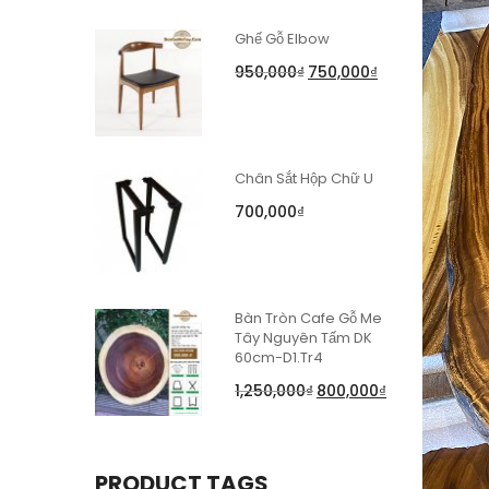
Ghế Gỗ Elbow
950,000
₫
750,000
₫
Chân Sắt Hộp Chữ U
700,000
₫
Bàn Tròn Cafe Gỗ Me
Tây Nguyên Tấm DK
60cm-D1.Tr4
1,250,000
₫
800,000
₫
PRODUCT TAGS