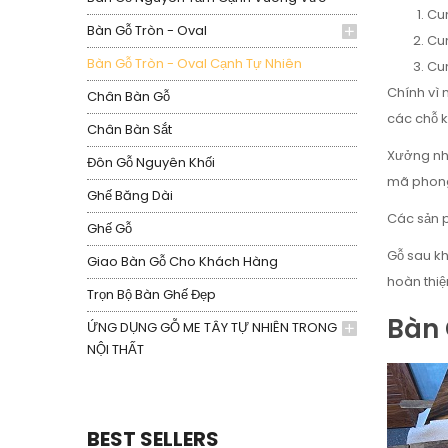
Cun
Bàn Gỗ Tròn - Oval
Cun
Bàn Gỗ Tròn - Oval Cạnh Tự Nhiên
Cun
Chính vì 
Chân Bàn Gỗ
các chỗ 
Chân Bàn Sắt
Xưởng nhận
Đôn Gỗ Nguyên Khối
mã phong
Ghế Băng Dài
Các sản p
Ghế Gỗ
Gỗ sau kh
Giao Bàn Gỗ Cho Khách Hàng
hoàn thiệ
Trọn Bộ Bàn Ghế Đẹp
Bàn 
ỨNG DỤNG GỖ ME TÂY TỰ NHIÊN TRONG
NỘI THẤT
BEST SELLERS