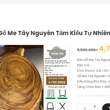
Gỗ Me Tây Nguyên Tấm Kiểu Tự Nhiê
4,
8,500,000
₫
GIẢM GIÁ
Bàn Gỗ Me Tây Nguyê
Bàn Trà…
Kích Thước: Dài 1.3
Gỗ Me Tây Nguyên Tấm
Kiểu Dáng Độc Đáo, 
Tặng Chân Bàn + Miễ
BÀN