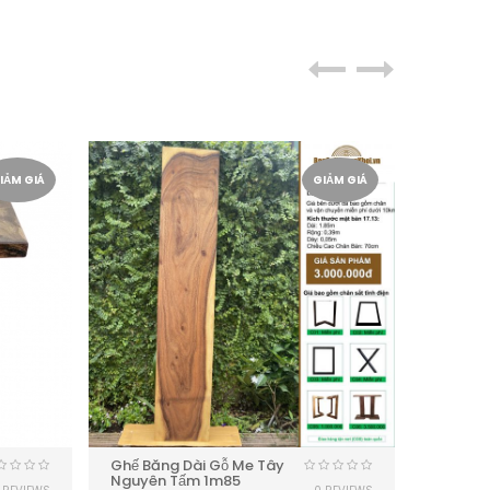
IẢM GIÁ
GIẢM GIÁ
Ghế Băng Dài Gỗ Me Tây
Bàn Ca
Nguyên Tấm 1m85
Tây Châ