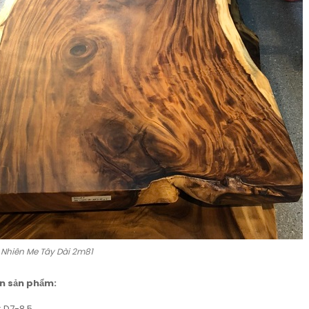
 Nhiên Me Tây Dài 2m81
n sản phẩm:
: D7-8.5