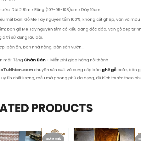
thước: Dài 2.81m x Rộng (107-95-108)cm x Dày 10cm
liệu mặt bàn: Gỗ Me Tây nguyên tấm 100%, không cắt ghép, vân và màu 
ểm: bàn gỗ Me Tây nguyên tấm có kiểu dáng độc đáo, vân gỗ đẹp tự nhiê
iá trị sử dụng lâu dài.
ợp: bàn ăn, bàn nhà hàng, bàn sân vườn…
n mãi: Tặng
Chân Bàn
+ Miễn phí giao hàng nội thành
oTuNhien.com
chuyên sản xuất và cung cấp bàn
ghế gỗ
cafe, bàn g
uy tín chất lượng, mẫu mã phong phú đa dạng, đủ kích thước theo nhu
LATED PRODUCTS
GIẢM GIÁ
G