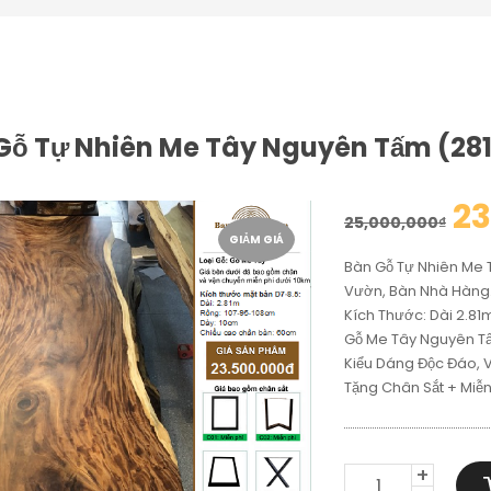
Gỗ Tự Nhiên Me Tây Nguyên Tấm (28
23
25,000,000
₫
GIẢM GIÁ
Bàn Gỗ Tự Nhiên Me 
Vườn, Bàn Nhà Hàn
Kích Thước: Dài 2.8
Gỗ Me Tây Nguyên Tấm
Kiểu Dáng Độc Đáo, 
Tặng Chân Sắt + Miễ
BÀN