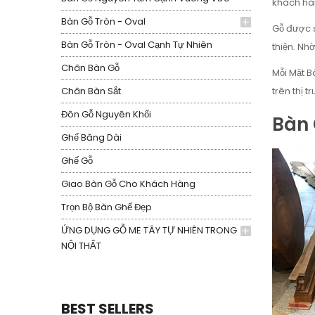
khách hàn
Bàn Gỗ Tròn - Oval
Gỗ được s
Bàn Gỗ Tròn - Oval Cạnh Tự Nhiên
thiện. Nh
Chân Bàn Gỗ
Mỗi Mặt B
Chân Bàn Sắt
trên thị 
Đôn Gỗ Nguyên Khối
Bàn 
Ghế Băng Dài
Ghế Gỗ
Giao Bàn Gỗ Cho Khách Hàng
Trọn Bộ Bàn Ghế Đẹp
ỨNG DỤNG GỖ ME TÂY TỰ NHIÊN TRONG
NỘI THẤT
BEST SELLERS