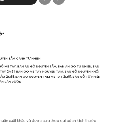
UYÊN TẤM CẠNH TỰ NHIÊN
GỖ ME TÂY
,
BÀN ĂN GỖ NGUYÊN TẤM
,
BAN AN GO TU NHIEN
,
BAN
TÂY 2M81
,
BAN GO ME TAY NGUYEN TAM
,
BÀN GỖ NGUYÊN KHỐI
TẤM 2M81
,
BAN GO NGUYEN TAM ME TAY 2M81
,
BÀN GỖ TỰ NHIÊN
ÀN SÂN VƯỜN
 chuẩn xuất khẩu và được cưa theo qui cách kích thước