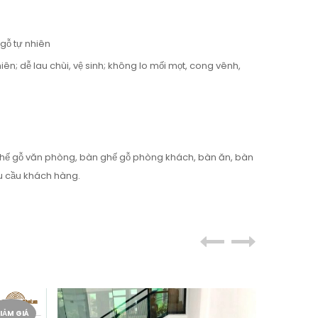
gỗ tự nhiên
n; dễ lau chùi, vệ sinh; không lo mối mọt, cong vênh,
hế gỗ văn phòng, bàn ghế gỗ phòng khách, bàn ăn, bàn
 cầu khách hàng.
IẢM GIÁ