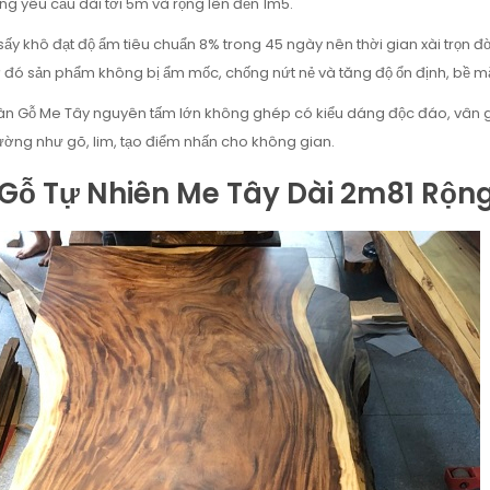
g yêu cầu dài tới 5m và rộng lên đến 1m5.
ấy khô đạt độ ẩm tiêu chuẩn 8% trong 45 ngày nên thời gian xài trọn đ
ờ đó sản phẩm không bị ẩm mốc, chống nứt nẻ và tăng độ ổn định, bề mặ
àn Gỗ Me Tây nguyên tấm lớn không ghép có kiểu dáng độc đáo, vân gỗ 
trường như gõ, lim, tạo điểm nhấn cho không gian.
Gỗ Tự Nhiên Me Tây Dài 2m81 Rộn