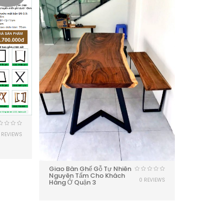
 REVIEWS
Giao Bà
Giao Bàn Ghế Gỗ Tự Nhiên
Nguyên
Nguyên Tấm Cho Khách
0 REVIEWS
Hàng Dĩ
Hàng Ở Quận 3