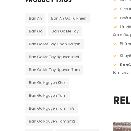
PRODUCT TAGS
Kích 
Chất 
Ban An
Ban An Go Tu Nhien
Ưu đi
Ban Go
Ban Go Me Tay
ẩm mốc, g
Phù h
Ban Go Me Tay Chan Hairpin
Khuyế
Ban Go Me Tay Nguyen Khoi
BanG
Ban Go Me Tay Nguyen Tam
làm việc… 
Ban Go Nguyen Khoi
Ban Go Nguyen Tam
RE
Ban Go Nguyen Tam 1m8
Ban Go Nguyen Tam 2m2
GIẢM GIÁ