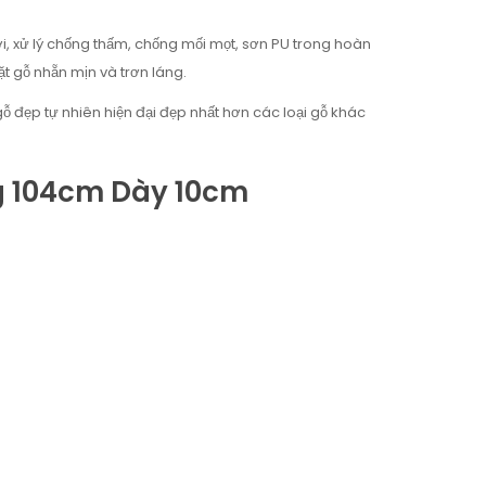
ời, xử lý chống thấm, chống mối mọt, sơn PU trong hoàn
t gỗ nhẵn mịn và trơn láng.
đẹp tự nhiên hiện đại đẹp nhất hơn các loại gỗ khác
g 104cm Dày 10cm