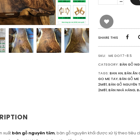
GỖ
TỰ
NHIÊN
ME
TÂY
NGUYÊN
TẤM
SHARE THIS
(281CM
X
104CM
SKU:
ME DOT7-8.5
X
10CM)
CATEGORY:
BÀN GỖ NG
QUANTITY
TAGS:
BAN AN
,
BÀN ĂN 
GO ME TAY
,
BÀN GỖ ME 
2M81
,
BÀN GỖ NGUYÊN 
2M81
,
BÀN NHÀ HÀNG
,
B
RIPTION
n xuất
bàn gỗ nguyên tấm
, bàn gỗ nguyên khối được xử lý theo tiêu