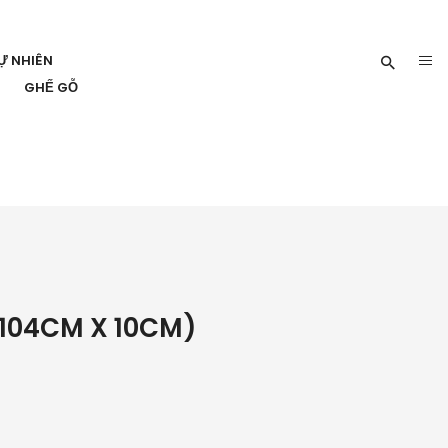
Ự NHIÊN
GHẾ GỖ
 104CM X 10CM)