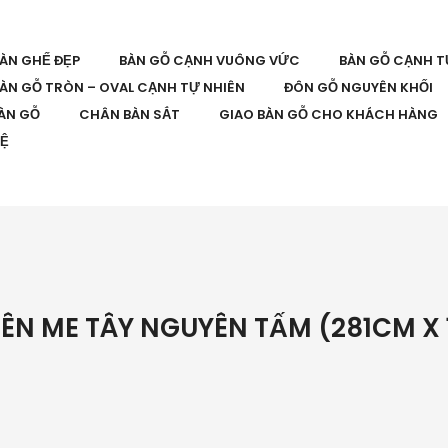
BÀN GHẾ ĐẸP
BÀN GỖ CẠNH VUÔNG VỨC
BÀN GỖ CẠNH T
ÀN GỖ TRÒN – OVAL CẠNH TỰ NHIÊN
ĐÔN GỖ NGUYÊN KHỐI
ÀN GỖ
CHÂN BÀN SẮT
GIAO BÀN GỖ CHO KHÁCH HÀNG
HỆ
ÊN ME TÂY NGUYÊN TẤM (281CM X