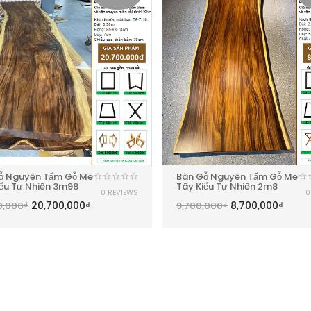
ỗ Nguyên Tấm Gỗ Me
Bàn Gỗ Nguyên Tấm Gỗ Me
iểu Tự Nhiên 3m98
Tây Kiểu Tự Nhiên 2m8
0 REVIEWS
0
20,700,000
₫
8,700,000
₫
0,000
₫
9,700,000
₫