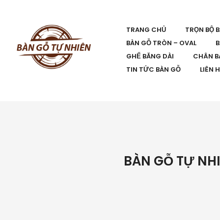
TRANG CHỦ
TRỌN BỘ 
BÀN GỖ TRÒN – OVAL
B
GHẾ BĂNG DÀI
CHÂN B
TIN TỨC BÀN GỖ
LIÊN 
BÀN GỖ TỰ NHI