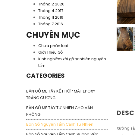
Tháng 2 2020
Tháng 4 2017
Tháng 11 2016
Tháng 7 2016
CHUYÊN MỤC
Chưa phân loại
Giới Thiệu Gỗ
Kinh nghiệm xài gỗ tự nhiên nguyên
tấm
CATEGORIES
BÀN GỖ ME TÂY KẾT HỢP MẶT EPOXY
TRÁNG GƯƠNG
BÀN GỖ ME TÂY TỰ NHIÊN CHO VĂN
DESC
PHÒNG
Bàn Gỗ Nguyên Tấm Cạnh Tự Nhiên
Xưởng sả
Bàn Gỗ Nguyên Tấm Cạnh Vuông Vức