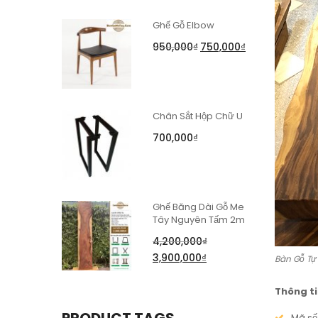
Ghế Gỗ Elbow
950,000
₫
750,000
₫
Chân Sắt Hộp Chữ U
700,000
₫
Ghế Băng Dài Gỗ Me
Tây Nguyên Tấm 2m
4,200,000
₫
3,900,000
₫
Bàn Gỗ Tự
Thông ti
Mã số