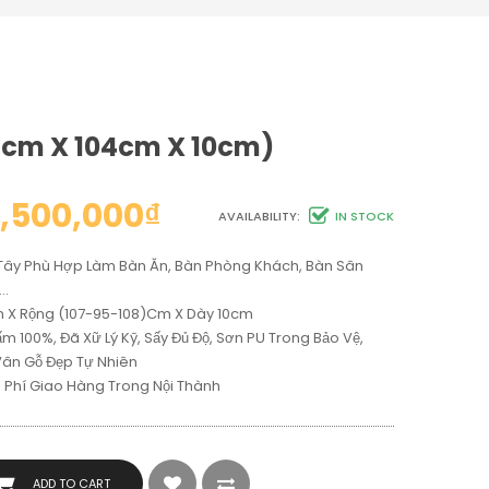
1cm X 104cm X 10cm)
,500,000
₫
AVAILABILITY:
IN STOCK
Tây Phù Hợp Làm Bàn Ăn, Bàn Phòng Khách, Bàn Sân
g…
1m X Rộng (107-95-108)cm X Dày 10cm
 100%, Đã Xữ Lý Kỹ, Sấy Đủ Độ, Sơn PU Trong Bảo Vệ,
Vân Gỗ Đẹp Tự Nhiên
n Phí Giao Hàng Trong Nội Thành
ADD TO CART