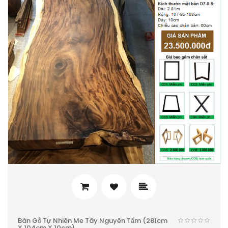
Bàn Gỗ Tự Nhiên Me Tây Nguyên Tấm (281cm
X 104cm X 10cm)