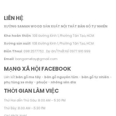
LIÊN HỆ
XƯỞNG SAMAN WOOD SẢN XUẤT NỘI THẤT BÀN GỖ TỰ NHIÊN
Kho hoàn thiện
: 10B Đường Kinh 1, Phường Tân Tạo, HCM
Xưởng sản xuất
: 10B Đường Kinh 1, Phường Tân Tạo, HCM
Điện Thoại
: 098.2577752 . Dự án/Thiết Kế 0977.910.999
Email
: bangometay@gmail.com
MẠNG XÃ HỘI FACEBOOK
Liên kết:
bàn gỗ me tây
-
bàn gỗ nguyên tấm
-
bàn gỗ tự nhiên
-
phụ tùng xe máy
-
phuộc
-
nhông sên dĩa
THỜI GIAN LÀM VIỆC
Thứ Hai đến Thứ Sáu: 8.00 AM - 5.30 PM
Thứ Bảy: 8.00 AM - 5.30 PM
Chủ Nhật: Nghỉ