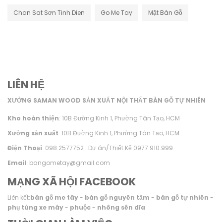
Chan Sat Sơn Tinh Dien
Go Me Tay
Mặt Bàn Gỗ
LIÊN HỆ
XƯỞNG SAMAN WOOD SẢN XUẤT NỘI THẤT BÀN GỖ TỰ NHIÊN
Kho hoàn thiện
: 10B Đường Kinh 1, Phường Tân Tạo, HCM
Xưởng sản xuất
: 10B Đường Kinh 1, Phường Tân Tạo, HCM
Điện Thoại
: 098.2577752 . Dự án/Thiết Kế 0977.910.999
Email
: bangometay@gmail.com
MẠNG XÃ HỘI FACEBOOK
Liên kết:
bàn gỗ me tây
-
bàn gỗ nguyên tấm
-
bàn gỗ tự nhiên
-
phụ tùng xe máy
-
phuộc
-
nhông sên dĩa