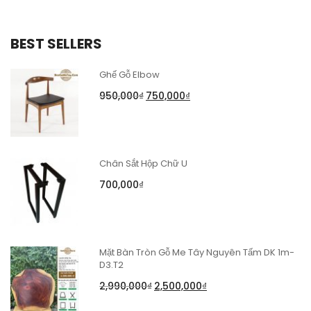
BEST SELLERS
Ghế Gỗ Elbow
950,000
₫
750,000
₫
Chân Sắt Hộp Chữ U
700,000
₫
Mặt Bàn Tròn Gỗ Me Tây Nguyên Tấm DK 1m-
D3.T2
2,990,000
₫
2,500,000
₫