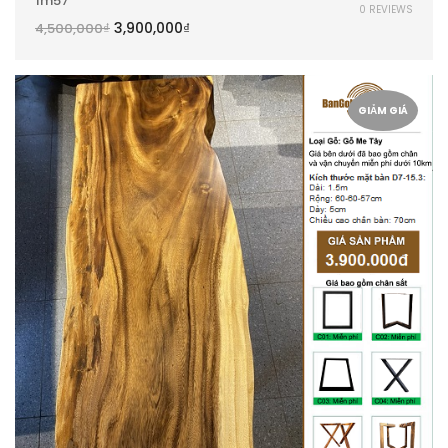
1m57
0 REVIEWS
3,900,000
₫
4,500,000
₫
GIẢM GIÁ