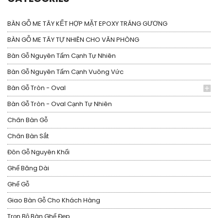
BÀN GỖ ME TÂY KẾT HỢP MẶT EPOXY TRÁNG GƯƠNG
BÀN GỖ ME TÂY TỰ NHIÊN CHO VĂN PHÒNG
Bàn Gỗ Nguyên Tấm Cạnh Tự Nhiên
Bàn Gỗ Nguyên Tấm Cạnh Vuông Vức
Bàn Gỗ Tròn - Oval
Bàn Gỗ Tròn - Oval Cạnh Tự Nhiên
Chân Bàn Gỗ
Chân Bàn Sắt
Đôn Gỗ Nguyên Khối
Ghế Băng Dài
Ghế Gỗ
Giao Bàn Gỗ Cho Khách Hàng
Trọn Bộ Bàn Ghế Đẹp