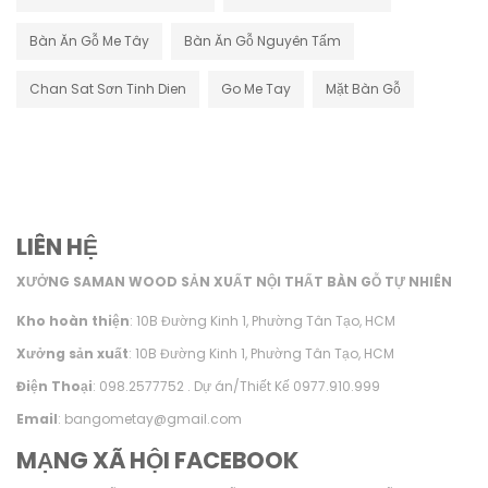
Bàn Ăn Gỗ Me Tây
Bàn Ăn Gỗ Nguyên Tấm
Chan Sat Sơn Tinh Dien
Go Me Tay
Mặt Bàn Gỗ
LIÊN HỆ
XƯỞNG SAMAN WOOD SẢN XUẤT NỘI THẤT BÀN GỖ TỰ NHIÊN
Kho hoàn thiện
: 10B Đường Kinh 1, Phường Tân Tạo, HCM
Xưởng sản xuất
: 10B Đường Kinh 1, Phường Tân Tạo, HCM
Điện Thoại
: 098.2577752 . Dự án/Thiết Kế 0977.910.999
Email
: bangometay@gmail.com
MẠNG XÃ HỘI FACEBOOK