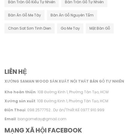
Bàn Tròn Gỗ Kiểu Tự Nhiên
Bàn Tròn Gỗ Tự Nhiên
Bàn Ăn Gỗ Me Tây
Bàn Ăn Gỗ Nguyên Tấm
Chan Sat Sơn Tinh Dien
Go Me Tay
Mặt Bàn Gỗ
LIÊN HỆ
XƯỞNG SAMAN WOOD SẢN XUẤT NỘI THẤT BÀN GỖ TỰ NHIÊN
Kho hoàn thiện
: 10B Đường Kinh 1, Phường Tân Tạo, HCM
Xưởng sản xuất
: 10B Đường Kinh 1, Phường Tân Tạo, HCM
Điện Thoại
: 098.2577752 . Dự án/Thiết Kế 0977.910.999
Email
: bangometay@gmail.com
MẠNG XÃ HỘI FACEBOOK