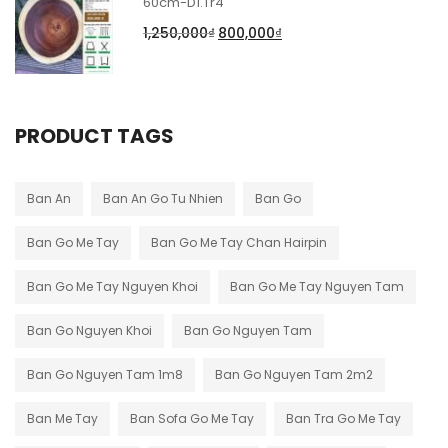
60cm-D1.Tr4
1,250,000
₫
800,000
₫
PRODUCT TAGS
Ban An
Ban An Go Tu Nhien
Ban Go
Ban Go Me Tay
Ban Go Me Tay Chan Hairpin
Ban Go Me Tay Nguyen Khoi
Ban Go Me Tay Nguyen Tam
Ban Go Nguyen Khoi
Ban Go Nguyen Tam
Ban Go Nguyen Tam 1m8
Ban Go Nguyen Tam 2m2
Ban Me Tay
Ban Sofa Go Me Tay
Ban Tra Go Me Tay