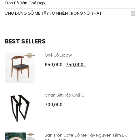
Trọn Bộ Bàn Ghế Đẹp
ỨNG DỤNG GỖ ME TÂY TỰ NHIÊN TRONG NỘI THẤT
BEST SELLERS
Ghế Gỗ Elbow
950,000
₫
750,000
₫
Chân Sắt Hộp Chữ U
700,000
₫
Bàn Tròn Cafe Gỗ Me Tây Nguyên Tấm DK