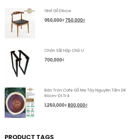
Ghế Gỗ Elbow
950,000
₫
750,000
₫
Chân Sắt Hộp Chữ U
700,000
₫
Bàn Tròn Cafe Gỗ Me Tây Nguyên Tấm DK
60cm-D1.Tr4
1,250,000
₫
800,000
₫
PRODUCT TAGS