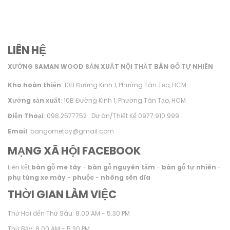
LIÊN HỆ
XƯỞNG SAMAN WOOD SẢN XUẤT NỘI THẤT BÀN GỖ TỰ NHIÊN
Kho hoàn thiện
: 10B Đường Kinh 1, Phường Tân Tạo, HCM
Xưởng sản xuất
: 10B Đường Kinh 1, Phường Tân Tạo, HCM
Điện Thoại
: 098.2577752 . Dự án/Thiết Kế 0977.910.999
Email
: bangometay@gmail.com
MẠNG XÃ HỘI FACEBOOK
Liên kết:
bàn gỗ me tây
-
bàn gỗ nguyên tấm
-
bàn gỗ tự nhiên
-
phụ tùng xe máy
-
phuộc
-
nhông sên dĩa
THỜI GIAN LÀM VIỆC
Thứ Hai đến Thứ Sáu: 8.00 AM - 5.30 PM
Thứ Bảy: 8.00 AM - 5.30 PM