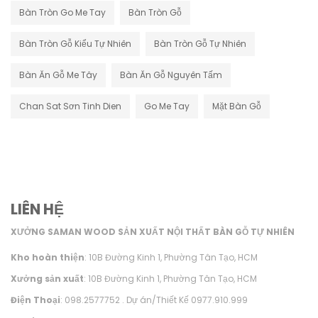
Bàn Tròn Go Me Tay
Bàn Tròn Gỗ
Bàn Tròn Gỗ Kiểu Tự Nhiên
Bàn Tròn Gỗ Tự Nhiên
Bàn Ăn Gỗ Me Tây
Bàn Ăn Gỗ Nguyên Tấm
Chan Sat Sơn Tinh Dien
Go Me Tay
Mặt Bàn Gỗ
LIÊN HỆ
XƯỞNG SAMAN WOOD SẢN XUẤT NỘI THẤT BÀN GỖ TỰ NHIÊN
Kho hoàn thiện
: 10B Đường Kinh 1, Phường Tân Tạo, HCM
Xưởng sản xuất
: 10B Đường Kinh 1, Phường Tân Tạo, HCM
Điện Thoại
: 098.2577752 . Dự án/Thiết Kế 0977.910.999