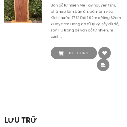
Bàn gỗ tự nhiên Me Tây nguyên tấm,
phù hợp làm bàn ăn, bàn làm việc...
Kích thước: 17.12 Dài 1.92m x Rộng 62cm
x Dày 5cm Hàng đã xữ lý kỹ, sấy đủ độ,
sơn PU trong để vân gỗ tự nhiên, hi
cạnh…
ADD TO CART
LƯU TRỮ