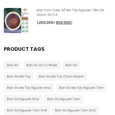
Bàn Tròn Cafe Gỗ Me Tây Nguyên Tấm DK
60cm-D1.Tr4
1,250,000
₫
800,000
₫
PRODUCT TAGS
Ban An
Ban An Go Tu Nhien
Ban Go
Ban Go Me Tay
Ban Go Me Tay Chan Hairpin
Ban Go Me Tay Nguyen Khoi
Ban Go Me Tay Nguyen Tam
Ban Go Nguyen Khoi
Ban Go Nguyen Tam
Ban Go Nguyen Tam 1m8
Ban Go Nguyen Tam 2m2