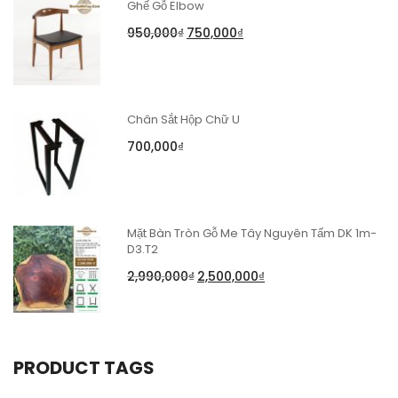
Ghế Gỗ Elbow
950,000
₫
750,000
₫
Chân Sắt Hộp Chữ U
700,000
₫
Mặt Bàn Tròn Gỗ Me Tây Nguyên Tấm DK 1m-
D3.T2
2,990,000
₫
2,500,000
₫
PRODUCT TAGS