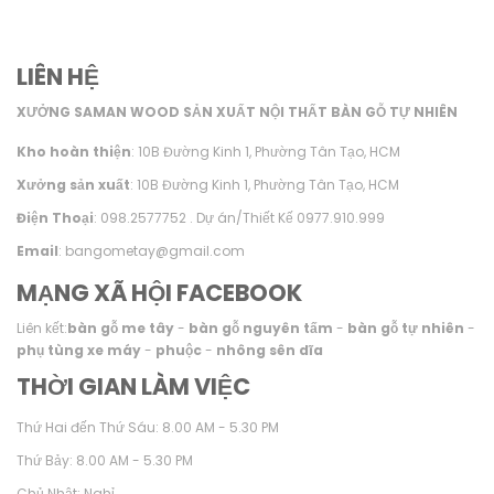
LIÊN HỆ
XƯỞNG SAMAN WOOD SẢN XUẤT NỘI THẤT BÀN GỖ TỰ NHIÊN
Kho hoàn thiện
: 10B Đường Kinh 1, Phường Tân Tạo, HCM
Xưởng sản xuất
: 10B Đường Kinh 1, Phường Tân Tạo, HCM
Điện Thoại
: 098.2577752 . Dự án/Thiết Kế 0977.910.999
Email
: bangometay@gmail.com
MẠNG XÃ HỘI FACEBOOK
Liên kết:
bàn gỗ me tây
-
bàn gỗ nguyên tấm
-
bàn gỗ tự nhiên
-
phụ tùng xe máy
-
phuộc
-
nhông sên dĩa
THỜI GIAN LÀM VIỆC
Thứ Hai đến Thứ Sáu: 8.00 AM - 5.30 PM
Thứ Bảy: 8.00 AM - 5.30 PM
Chủ Nhật: Nghỉ