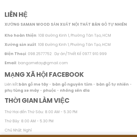
LIÊN HỆ
XƯỞNG SAMAN WOOD SẢN XUẤT NỘI THẤT BÀN GỖ TỰ NHIÊN
Kho hoàn thiện
: 10B Đường Kinh 1, Phường Tân Tạo, HCM
Xưởng sản xuất
: 10B Đường Kinh 1, Phường Tân Tạo, HCM
Điện Thoại
: 098.2577752 . Dự án/Thiết Kế 0977.910.999
Email
: bangometay@gmail.com
MẠNG XÃ HỘI FACEBOOK
Liên kết:
bàn gỗ me tây
-
bàn gỗ nguyên tấm
-
bàn gỗ tự nhiên
-
phụ tùng xe máy
-
phuộc
-
nhông sên dĩa
THỜI GIAN LÀM VIỆC
Thứ Hai đến Thứ Sáu: 8.00 AM - 5.30 PM
Thứ Bảy: 8.00 AM - 5.30 PM
Chủ Nhật: Nghỉ