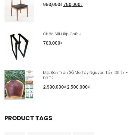
950,000
₫
750,000
₫
Chân Sắt Hộp Chữ U
700,000
₫
Mặt Bàn Tròn Gỗ Me Tây Nguyên Tấm DK 1m-
D3.T2
2,990,000
₫
2,500,000
₫
PRODUCT TAGS