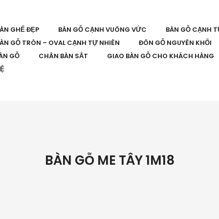
BÀN GHẾ ĐẸP
BÀN GỖ CẠNH VUÔNG VỨC
BÀN GỖ CẠNH T
ÀN GỖ TRÒN – OVAL CẠNH TỰ NHIÊN
ĐÔN GỖ NGUYÊN KHỐI
ÀN GỖ
CHÂN BÀN SẮT
GIAO BÀN GỖ CHO KHÁCH HÀNG
HỆ
BÀN GỖ ME TÂY 1M18