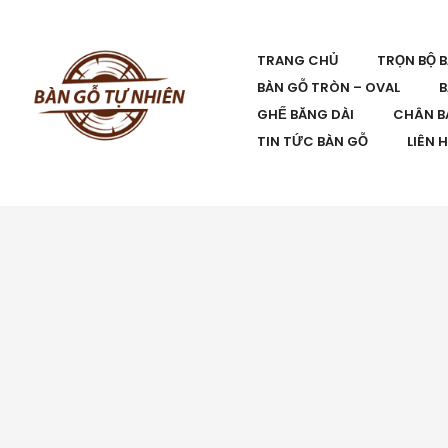
TRANG CHỦ
TRỌN BỘ 
BÀN GỖ TRÒN – OVAL
B
GHẾ BĂNG DÀI
CHÂN B
TIN TỨC BÀN GỖ
LIÊN 