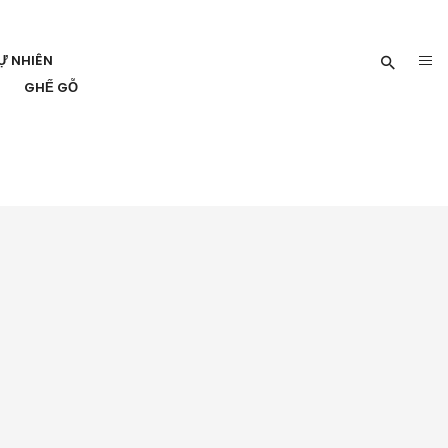
Ự NHIÊN
GHẾ GỖ