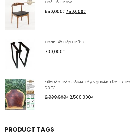
Ghế Gỗ Elbow
950,000
₫
750,000
₫
Chân Sắt Hộp Chữ U
700,000
₫
Mặt Bàn Tròn Gỗ Me Tây Nguyên Tấm DK 1m-
D3.T2
2,990,000
₫
2,500,000
₫
PRODUCT TAGS