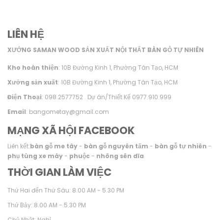
LIÊN HỆ
XƯỞNG SAMAN WOOD SẢN XUẤT NỘI THẤT BÀN GỖ TỰ NHIÊN
Kho hoàn thiện
: 10B Đường Kinh 1, Phường Tân Tạo, HCM
Xưởng sản xuất
: 10B Đường Kinh 1, Phường Tân Tạo, HCM
Điện Thoại
: 098.2577752 . Dự án/Thiết Kế 0977.910.999
Email
: bangometay@gmail.com
MẠNG XÃ HỘI FACEBOOK
Liên kết:
bàn gỗ me tây
-
bàn gỗ nguyên tấm
-
bàn gỗ tự nhiên
-
phụ tùng xe máy
-
phuộc
-
nhông sên dĩa
THỜI GIAN LÀM VIỆC
Thứ Hai đến Thứ Sáu: 8.00 AM - 5.30 PM
Thứ Bảy: 8.00 AM - 5.30 PM
Chủ Nhật: Nghỉ