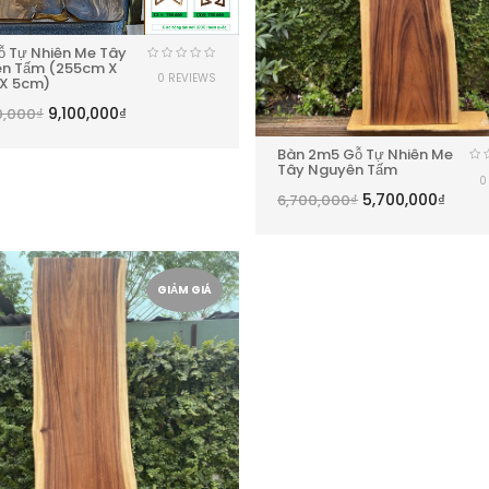
ỗ Tự Nhiên Me Tây
n Tấm (255cm X
0 REVIEWS
X 5cm)
9,100,000
₫
0,000
₫
Bàn 2m5 Gỗ Tự Nhiên Me
Tây Nguyên Tấm
0
5,700,000
₫
6,700,000
₫
GIẢM GIÁ