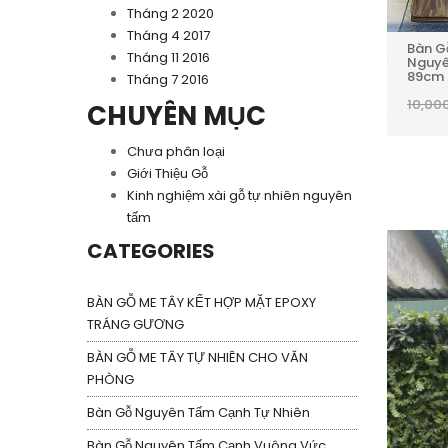
Tháng 2 2020
Tháng 4 2017
Bàn G
Tháng 11 2016
Nguyê
89cm 
Tháng 7 2016
10,00
CHUYÊN MỤC
Chưa phân loại
Giới Thiệu Gỗ
Kinh nghiệm xài gỗ tự nhiên nguyên
tấm
CATEGORIES
BÀN GỖ ME TÂY KẾT HỢP MẶT EPOXY
TRÁNG GƯƠNG
BÀN GỖ ME TÂY TỰ NHIÊN CHO VĂN
PHÒNG
Bàn Gỗ Nguyên Tấm Cạnh Tự Nhiên
Bàn Gỗ Nguyên Tấm Cạnh Vuông Vức