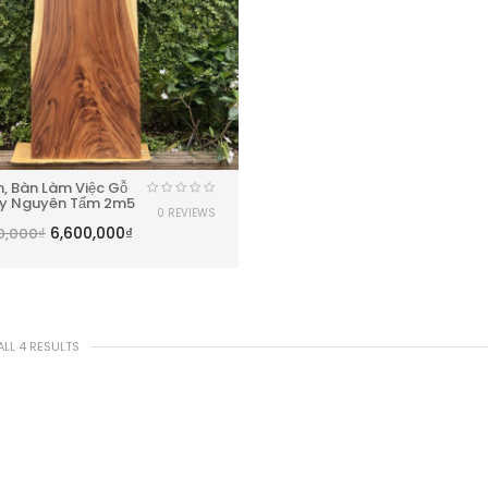
n, Bàn Làm Việc Gỗ
y Nguyên Tấm 2m5
0 REVIEWS
6,600,000
₫
0,000
₫
LL 4 RESULTS