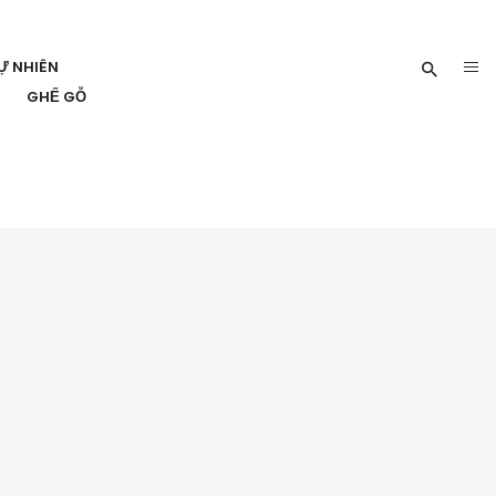
Ự NHIÊN
GHẾ GỖ