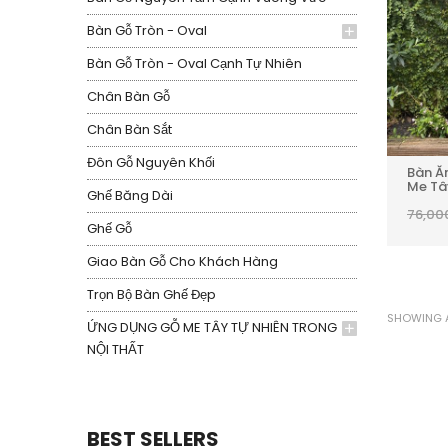
Bàn Gỗ Tròn - Oval
Bàn Gỗ Tròn - Oval Cạnh Tự Nhiên
Chân Bàn Gỗ
Chân Bàn Sắt
Đôn Gỗ Nguyên Khối
Bàn Ă
Me Tâ
Ghế Băng Dài
76,00
Ghế Gỗ
Giao Bàn Gỗ Cho Khách Hàng
Trọn Bộ Bàn Ghế Đẹp
SHOWING A
ỨNG DỤNG GỖ ME TÂY TỰ NHIÊN TRONG
NỘI THẤT
BEST SELLERS