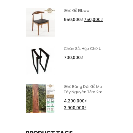
Ghế Gỗ Elbow
950,000
₫
750,000
₫
Chân Sắt Hộp Chữ U
700,000
₫
Ghế Băng Dài Gỗ Me
Tây Nguyên Tấm 2m
4,200,000
₫
3,900,000
₫