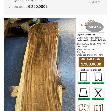
0 REVIEWS
6,200,000
₫
7,000,000
₫
GIẢM GIÁ