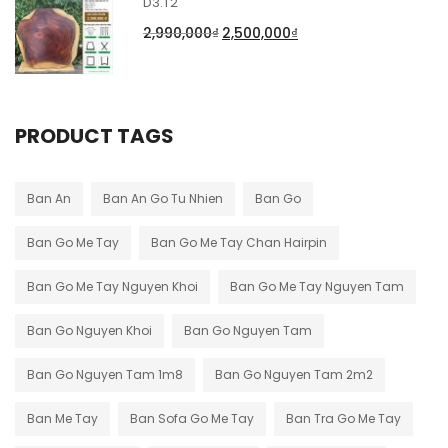
D3.T2
2,990,000
₫
2,500,000
₫
PRODUCT TAGS
Ban An
Ban An Go Tu Nhien
Ban Go
Ban Go Me Tay
Ban Go Me Tay Chan Hairpin
Ban Go Me Tay Nguyen Khoi
Ban Go Me Tay Nguyen Tam
Ban Go Nguyen Khoi
Ban Go Nguyen Tam
Ban Go Nguyen Tam 1m8
Ban Go Nguyen Tam 2m2
Ban Me Tay
Ban Sofa Go Me Tay
Ban Tra Go Me Tay