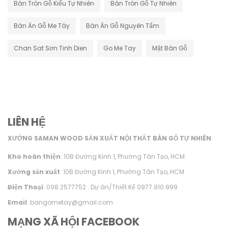
Bàn Tròn Gỗ Kiểu Tự Nhiên
Bàn Tròn Gỗ Tự Nhiên
Bàn Ăn Gỗ Me Tây
Bàn Ăn Gỗ Nguyên Tấm
Chan Sat Sơn Tinh Dien
Go Me Tay
Mặt Bàn Gỗ
LIÊN HỆ
XƯỞNG SAMAN WOOD SẢN XUẤT NỘI THẤT BÀN GỖ TỰ NHIÊN
Kho hoàn thiện
: 10B Đường Kinh 1, Phường Tân Tạo, HCM
Xưởng sản xuất
: 10B Đường Kinh 1, Phường Tân Tạo, HCM
Điện Thoại
: 098.2577752 . Dự án/Thiết Kế 0977.910.999
Email
: bangometay@gmail.com
MẠNG XÃ HỘI FACEBOOK