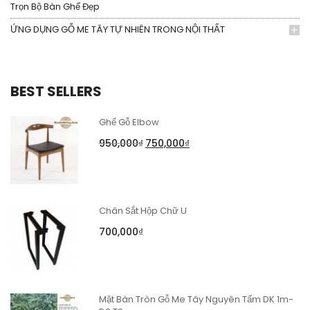
Trọn Bộ Bàn Ghế Đẹp
ỨNG DỤNG GỖ ME TÂY TỰ NHIÊN TRONG NỘI THẤT
BEST SELLERS
Ghế Gỗ Elbow
950,000
₫
750,000
₫
Chân Sắt Hộp Chữ U
700,000
₫
Mặt Bàn Tròn Gỗ Me Tây Nguyên Tấm DK 1m-