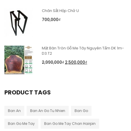
Chân Sắt Hộp Chữ U
700,000
₫
Mặt Bàn Tròn Gỗ Me Tây Nguyên Tấm DK 1m-
D3.T2
2,990,000
₫
2,500,000
₫
PRODUCT TAGS
Ban An
Ban An Go Tu Nhien
Ban Go
Ban Go Me Tay
Ban Go Me Tay Chan Hairpin