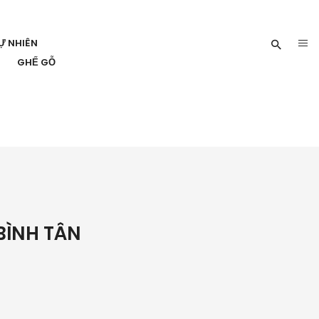
Ự NHIÊN
GHẾ GỖ
BÌNH TÂN