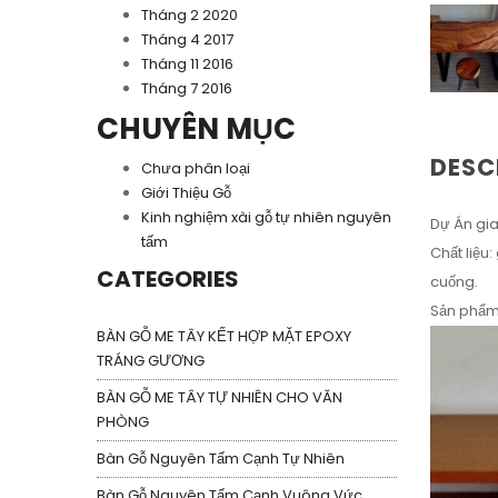
Tháng 2 2020
Tháng 4 2017
Tháng 11 2016
Tháng 7 2016
CHUYÊN MỤC
DESC
Chưa phân loại
Giới Thiệu Gỗ
Kinh nghiệm xài gỗ tự nhiên nguyên
Dự Án gi
tấm
Chất liệu
CATEGORIES
cuống.
Sản phẩm 
BÀN GỖ ME TÂY KẾT HỢP MẶT EPOXY
TRÁNG GƯƠNG
BÀN GỖ ME TÂY TỰ NHIÊN CHO VĂN
PHÒNG
Bàn Gỗ Nguyên Tấm Cạnh Tự Nhiên
Bàn Gỗ Nguyên Tấm Cạnh Vuông Vức