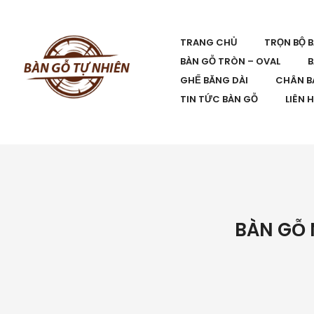
TRANG CHỦ
TRỌN BỘ 
BÀN GỖ TRÒN – OVAL
B
GHẾ BĂNG DÀI
CHÂN B
TIN TỨC BÀN GỖ
LIÊN 
BÀN GỖ 