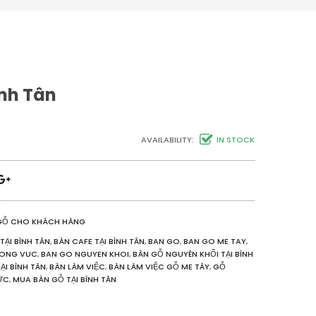
nh Tân
AVAILABILITY:
IN STOCK
GỖ CHO KHÁCH HÀNG
TẠI BÌNH TÂN
,
BÀN CAFE TẠI BÌNH TÂN
,
BAN GO
,
BAN GO ME TAY
,
UONG VUC
,
BAN GO NGUYEN KHOI
,
BÀN GỖ NGUYÊN KHỐI TẠI BÌNH
ẠI BÌNH TÂN
,
BÀN LÀM VIỆC
,
BÀN LÀM VIỆC GỖ ME TÂY
,
GỖ
ỨC
,
MUA BÀN GỖ TẠI BÌNH TÂN