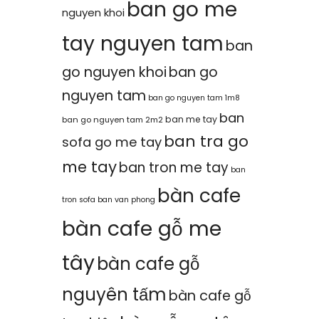
ban go me
nguyen khoi
tay nguyen tam
ban
go nguyen khoi
ban go
nguyen tam
ban go nguyen tam 1m8
ban
ban me tay
ban go nguyen tam 2m2
ban tra go
sofa go me tay
me tay
ban tron me tay
ban
bàn cafe
tron sofa
ban van phong
bàn cafe gỗ me
tây
bàn cafe gỗ
nguyên tấm
bàn cafe gỗ