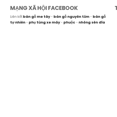
MẠNG XÃ HỘI FACEBOOK
Liên kết:
bàn gỗ me tây
-
bàn gỗ nguyên tấm
-
bàn gỗ
tự nhiên
-
phụ tùng xe máy
-
phuộc
-
nhông sên dĩa