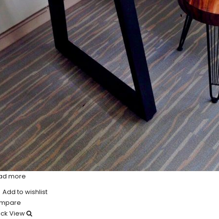
ad more
Add to wishlist
mpare
ick View