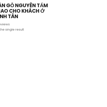
ÀN GỖ NGUYÊN TẤM
IAO CHO KHÁCH Ở
ÌNH TÂN
eviews
he single result