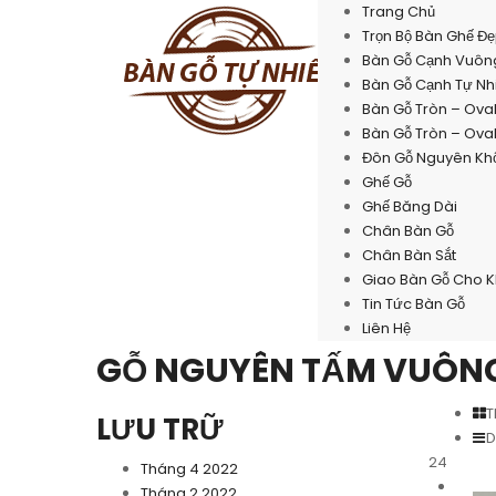
Trang Chủ
Trọn Bộ Bàn Ghế Đ
Bàn Gỗ Cạnh Vuôn
Bàn Gỗ Cạnh Tự Nh
Bàn Gỗ Tròn – Ova
Bàn Gỗ Tròn – Ova
Đôn Gỗ Nguyên Khố
Ghế Gỗ
Ghế Băng Dài
Chân Bàn Gỗ
Chân Bàn Sắt
Giao Bàn Gỗ Cho 
Tin Tức Bàn Gỗ
Liên Hệ
GỖ NGUYÊN TẤM VUÔN
T
LƯU TRỮ
D
24
Tháng 4 2022
Tháng 2 2022