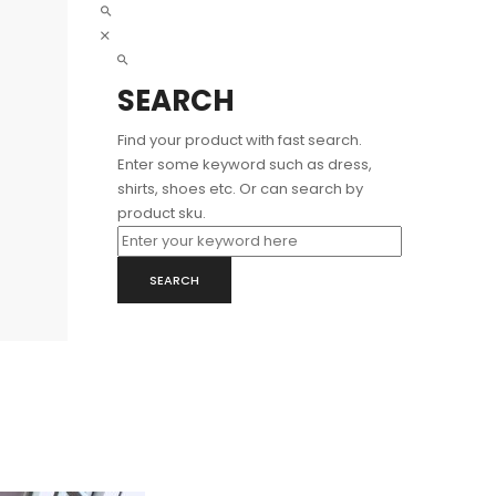
SEARCH
Find your product with fast search.
Enter some keyword such as dress,
shirts, shoes etc. Or can search by
product sku.
SEARCH