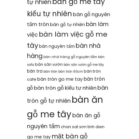
bàn gỗ me tây
tự nhiên
kiểu tự nhiên
bàn gỗ nguyên
bàn làm
tấm tròn
bàn gỗ tự nhiên
bàn làm việc gỗ me
việc
tây
bàn nhà
bàn nguyên tấm
hàng
bàn nhà hàng gỗ nguyên tấm
bàn
bàn sân vườn
sofa
bàn sân vườn gỗ me tây
bàn tra
bàn tròn
bàn tròn
bàn tròn 60cm
bàn tròn
bàn tròn go me tay
cafe
bàn
bàn tròn gỗ kiểu tự nhiên
gỗ
bàn ăn
tròn gỗ tự nhiên
gỗ me tây
bàn ăn gỗ
nguyên tấm
chan sat sơn tinh dien
mặt bàn gỗ
go me tay