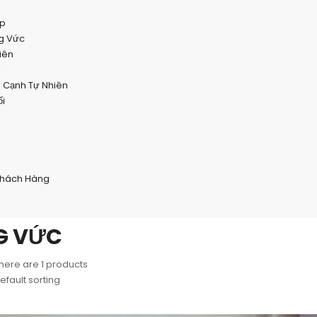
ẹp
g Vức
iên
l
l Cạnh Tự Nhiên
i
Khách Hàng
G VỨC
here are 1 products
efault sorting