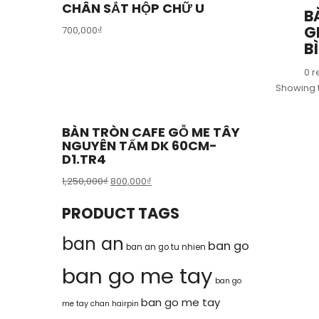
CHÂN SẮT HỘP CHỮ U
B
G
700,000
₫
B
0 r
Showing t
BÀN TRÒN CAFE GỖ ME TÂY
NGUYÊN TẤM DK 60CM-
D1.TR4
1,250,000
₫
800,000
₫
PRODUCT TAGS
ban an
ban go
ban an go tu nhien
ban go me tay
ban go
ban go me tay
me tay chan hairpin