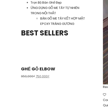
Trọn Bộ Bàn Ghế Đẹp
ỨNG DỤNG GỖ ME TÂY TỰ NHIÊN
TRONG NỘI THẤT
BÀN GỖ ME TÂY KẾT HỢP MẶT
EPOXY TRÁNG GƯƠNG
BEST SELLERS
GHẾ GỖ ELBOW
950,000
₫
750,000
₫
Re
Co
Qu