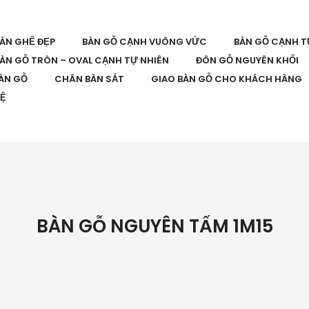
BÀN GHẾ ĐẸP
BÀN GỖ CẠNH VUÔNG VỨC
BÀN GỖ CẠNH T
ÀN GỖ TRÒN – OVAL CẠNH TỰ NHIÊN
ĐÔN GỖ NGUYÊN KHỐI
ÀN GỖ
CHÂN BÀN SẮT
GIAO BÀN GỖ CHO KHÁCH HÀNG
HỆ
BÀN GỖ NGUYÊN TẤM 1M15