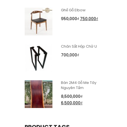
Ghế Gỗ Elbow
950,000
₫
750,000
₫
Chân Sắt Hộp Chữ U
700,000
₫
Bàn 2M4 Gỗ Me Tây
Nguyên Tấm
8,500,000
₫
6,500,000
₫