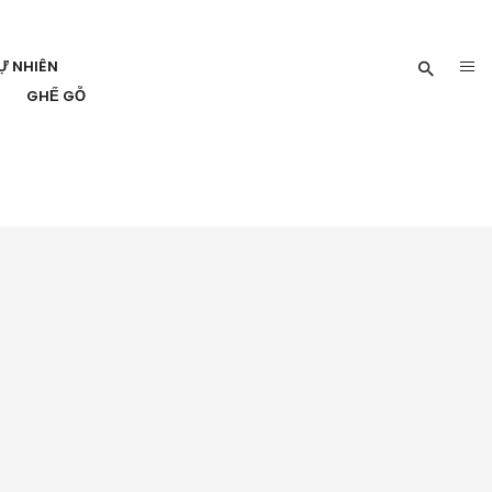
Ự NHIÊN
GHẾ GỖ