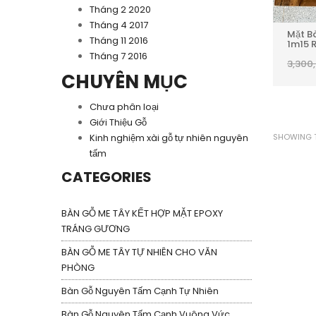
Tháng 2 2020
Tháng 4 2017
Mặt B
Tháng 11 2016
1m15 
Tháng 7 2016
3,300
CHUYÊN MỤC
Chưa phân loại
Giới Thiệu Gỗ
SHOWING T
Kinh nghiệm xài gỗ tự nhiên nguyên
tấm
CATEGORIES
BÀN GỖ ME TÂY KẾT HỢP MẶT EPOXY
TRÁNG GƯƠNG
BÀN GỖ ME TÂY TỰ NHIÊN CHO VĂN
PHÒNG
Bàn Gỗ Nguyên Tấm Cạnh Tự Nhiên
Bàn Gỗ Nguyên Tấm Cạnh Vuông Vức