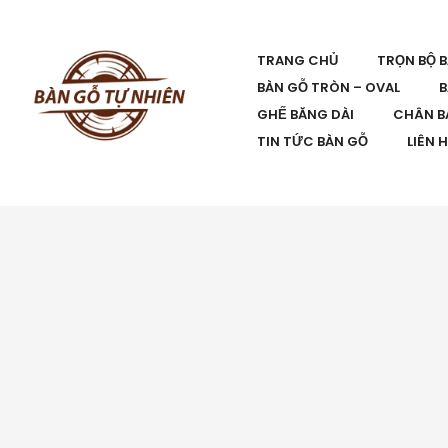
TRANG CHỦ
TRỌN BỘ 
BÀN GỖ TRÒN – OVAL
B
GHẾ BĂNG DÀI
CHÂN B
TIN TỨC BÀN GỖ
LIÊN 