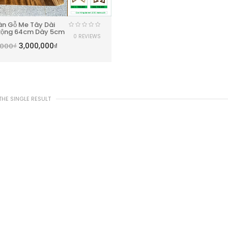
àn Gỗ Me Tây Dài
Rộng 64cm Dày 5cm
0 REVIEWS
3,000,000
₫
,000
₫
HE SINGLE RESULT