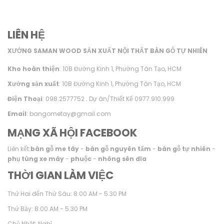
LIÊN HỆ
XƯỞNG SAMAN WOOD SẢN XUẤT NỘI THẤT BÀN GỖ TỰ NHIÊN
Kho hoàn thiện
: 10B Đường Kinh 1, Phường Tân Tạo, HCM
Xưởng sản xuất
: 10B Đường Kinh 1, Phường Tân Tạo, HCM
Điện Thoại
: 098.2577752 . Dự án/Thiết Kế 0977.910.999
Email
: bangometay@gmail.com
MẠNG XÃ HỘI FACEBOOK
Liên kết:
bàn gỗ me tây
-
bàn gỗ nguyên tấm
-
bàn gỗ tự nhiên
-
phụ tùng xe máy
-
phuộc
-
nhông sên dĩa
THỜI GIAN LÀM VIỆC
Thứ Hai đến Thứ Sáu: 8.00 AM - 5.30 PM
Thứ Bảy: 8.00 AM - 5.30 PM
Chủ Nhật: Nghỉ