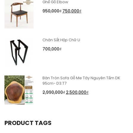
Ghế Gỗ Elbow
950,000
₫
750,000
₫
Chân Sắt Hộp Chữ U
700,000
₫
Bàn Tròn Sofa Gỗ Me Tây Nguyên Tấm DK
95cm- D3.T7
2,990,000
₫
2,500,000
₫
PRODUCT TAGS