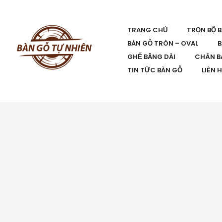
TRANG CHỦ
TRỌN BỘ 
BÀN GỖ TRÒN – OVAL
B
GHẾ BĂNG DÀI
CHÂN B
TIN TỨC BÀN GỖ
LIÊN 