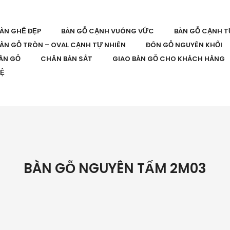
BÀN GHẾ ĐẸP
BÀN GỖ CẠNH VUÔNG VỨC
BÀN GỖ CẠNH T
ÀN GỖ TRÒN – OVAL CẠNH TỰ NHIÊN
ĐÔN GỖ NGUYÊN KHỐI
ÀN GỖ
CHÂN BÀN SẮT
GIAO BÀN GỖ CHO KHÁCH HÀNG
HỆ
BÀN GỖ NGUYÊN TẤM 2M03