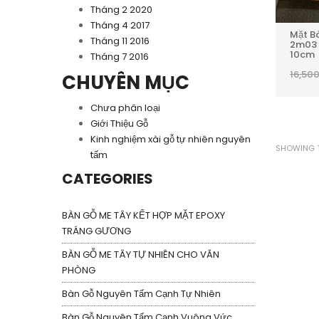
Tháng 2 2020
Tháng 4 2017
Mặt B
Tháng 11 2016
2m03 
10cm
Tháng 7 2016
16,50
CHUYÊN MỤC
Chưa phân loại
Giới Thiệu Gỗ
Kinh nghiệm xài gỗ tự nhiên nguyên
SHOWING T
tấm
CATEGORIES
BÀN GỖ ME TÂY KẾT HỢP MẶT EPOXY
TRÁNG GƯƠNG
BÀN GỖ ME TÂY TỰ NHIÊN CHO VĂN
PHÒNG
Bàn Gỗ Nguyên Tấm Cạnh Tự Nhiên
Bàn Gỗ Nguyên Tấm Cạnh Vuông Vức