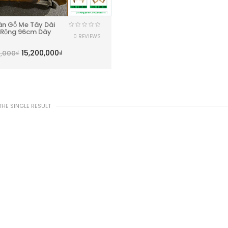
àn Gỗ Me Tây Dài
Rộng 96cm Dày
0 REVIEWS
15,200,000
₫
0,000
₫
HE SINGLE RESULT