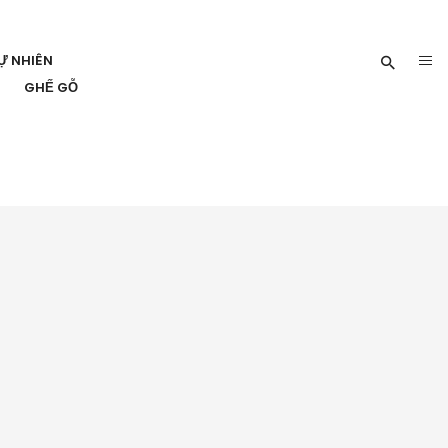
Ự NHIÊN
GHẾ GỖ