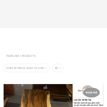
THERE ARE 1 PRODUCTS
SORT BY PRICE: HIGH TO LOW
48
GIẢM GIÁ