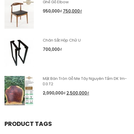
Ghế Gỗ Elbow
950,000
₫
750,000
₫
Chân Sắt Hộp Chữ U
700,000
₫
Mặt Bàn Tròn Gỗ Me Tây Nguyên Tấm DK 1m-
D3.T2
2,990,000
₫
2,500,000
₫
PRODUCT TAGS