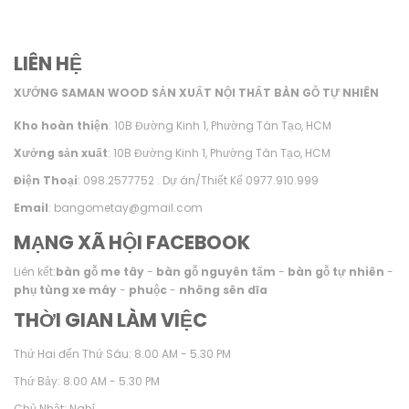
LIÊN HỆ
XƯỞNG SAMAN WOOD SẢN XUẤT NỘI THẤT BÀN GỖ TỰ NHIÊN
Kho hoàn thiện
: 10B Đường Kinh 1, Phường Tân Tạo, HCM
Xưởng sản xuất
: 10B Đường Kinh 1, Phường Tân Tạo, HCM
Điện Thoại
: 098.2577752 . Dự án/Thiết Kế 0977.910.999
Email
: bangometay@gmail.com
MẠNG XÃ HỘI FACEBOOK
Liên kết:
bàn gỗ me tây
-
bàn gỗ nguyên tấm
-
bàn gỗ tự nhiên
-
phụ tùng xe máy
-
phuộc
-
nhông sên dĩa
THỜI GIAN LÀM VIỆC
Thứ Hai đến Thứ Sáu: 8.00 AM - 5.30 PM
Thứ Bảy: 8.00 AM - 5.30 PM
Chủ Nhật: Nghỉ