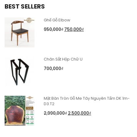
BEST SELLERS
Ghế Gỗ Elbow
950,000
₫
750,000
₫
Chân Sắt Hộp Chữ U
700,000
₫
Mặt Bàn Tròn Gỗ Me Tây Nguyên Tấm DK 1m-
D3.T2
2,990,000
₫
2,500,000
₫