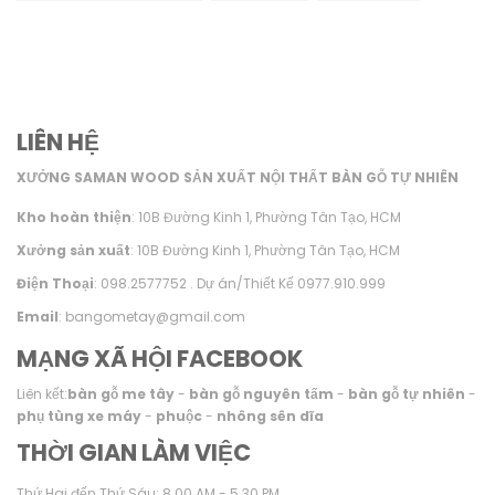
LIÊN HỆ
XƯỞNG SAMAN WOOD SẢN XUẤT NỘI THẤT BÀN GỖ TỰ NHIÊN
Kho hoàn thiện
: 10B Đường Kinh 1, Phường Tân Tạo, HCM
Xưởng sản xuất
: 10B Đường Kinh 1, Phường Tân Tạo, HCM
Điện Thoại
: 098.2577752 . Dự án/Thiết Kế 0977.910.999
Email
: bangometay@gmail.com
MẠNG XÃ HỘI FACEBOOK
Liên kết:
bàn gỗ me tây
-
bàn gỗ nguyên tấm
-
bàn gỗ tự nhiên
-
phụ tùng xe máy
-
phuộc
-
nhông sên dĩa
THỜI GIAN LÀM VIỆC
Thứ Hai đến Thứ Sáu: 8.00 AM - 5.30 PM