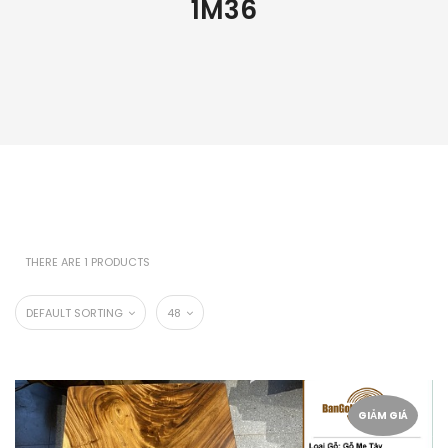
1M36
THERE ARE 1 PRODUCTS
DEFAULT SORTING
48
GIẢM GIÁ