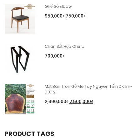
Ghế Gỗ Elbow
950,000
₫
750,000
₫
Chân Sắt Hộp Chữ U
700,000
₫
Mặt Bàn Tròn Gỗ Me Tây Nguyên Tấm DK 1m-
D3.T2
2,990,000
₫
2,500,000
₫
PRODUCT TAGS