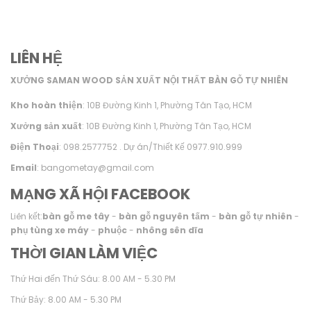
LIÊN HỆ
XƯỞNG SAMAN WOOD SẢN XUẤT NỘI THẤT BÀN GỖ TỰ NHIÊN
Kho hoàn thiện
: 10B Đường Kinh 1, Phường Tân Tạo, HCM
Xưởng sản xuất
: 10B Đường Kinh 1, Phường Tân Tạo, HCM
Điện Thoại
: 098.2577752 . Dự án/Thiết Kế 0977.910.999
Email
: bangometay@gmail.com
MẠNG XÃ HỘI FACEBOOK
Liên kết:
bàn gỗ me tây
-
bàn gỗ nguyên tấm
-
bàn gỗ tự nhiên
-
phụ tùng xe máy
-
phuộc
-
nhông sên dĩa
THỜI GIAN LÀM VIỆC
Thứ Hai đến Thứ Sáu: 8.00 AM - 5.30 PM
Thứ Bảy: 8.00 AM - 5.30 PM