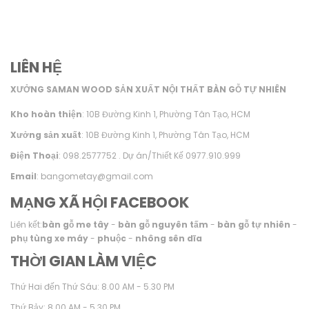
LIÊN HỆ
XƯỞNG SAMAN WOOD SẢN XUẤT NỘI THẤT BÀN GỖ TỰ NHIÊN
Kho hoàn thiện
: 10B Đường Kinh 1, Phường Tân Tạo, HCM
Xưởng sản xuất
: 10B Đường Kinh 1, Phường Tân Tạo, HCM
Điện Thoại
: 098.2577752 . Dự án/Thiết Kế 0977.910.999
Email
: bangometay@gmail.com
MẠNG XÃ HỘI FACEBOOK
Liên kết:
bàn gỗ me tây
-
bàn gỗ nguyên tấm
-
bàn gỗ tự nhiên
-
phụ tùng xe máy
-
phuộc
-
nhông sên dĩa
THỜI GIAN LÀM VIỆC
Thứ Hai đến Thứ Sáu: 8.00 AM - 5.30 PM
Thứ Bảy: 8.00 AM - 5.30 PM