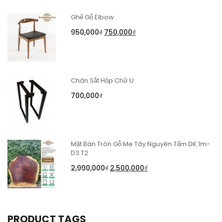
Ghế Gỗ Elbow
950,000
₫
750,000
₫
Chân Sắt Hộp Chữ U
700,000
₫
Mặt Bàn Tròn Gỗ Me Tây Nguyên Tấm DK 1m-
D3.T2
2,990,000
₫
2,500,000
₫
PRODUCT TAGS