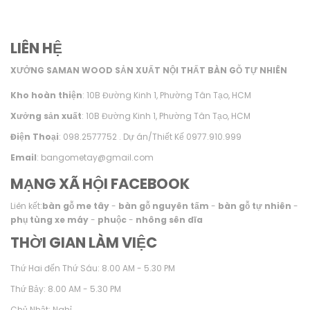
LIÊN HỆ
XƯỞNG SAMAN WOOD SẢN XUẤT NỘI THẤT BÀN GỖ TỰ NHIÊN
Kho hoàn thiện
: 10B Đường Kinh 1, Phường Tân Tạo, HCM
Xưởng sản xuất
: 10B Đường Kinh 1, Phường Tân Tạo, HCM
Điện Thoại
: 098.2577752 . Dự án/Thiết Kế 0977.910.999
Email
: bangometay@gmail.com
MẠNG XÃ HỘI FACEBOOK
Liên kết:
bàn gỗ me tây
-
bàn gỗ nguyên tấm
-
bàn gỗ tự nhiên
-
phụ tùng xe máy
-
phuộc
-
nhông sên dĩa
THỜI GIAN LÀM VIỆC
Thứ Hai đến Thứ Sáu: 8.00 AM - 5.30 PM
Thứ Bảy: 8.00 AM - 5.30 PM
Chủ Nhật: Nghỉ