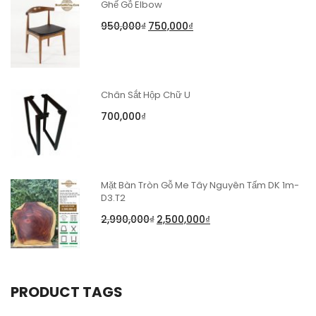
Ghế Gỗ Elbow
950,000
₫
750,000
₫
Chân Sắt Hộp Chữ U
700,000
₫
Mặt Bàn Tròn Gỗ Me Tây Nguyên Tấm DK 1m-
D3.T2
2,990,000
₫
2,500,000
₫
PRODUCT TAGS