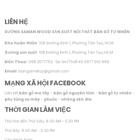
LIÊN HỆ
XƯỞNG SAMAN WOOD SẢN XUẤT NỘI THẤT BÀN GỖ TỰ NHIÊN
Kho hoàn thiện
: 10B Đường Kinh 1, Phường Tân Tạo, HCM
Xưởng sản xuất
: 10B Đường Kinh 1, Phường Tân Tạo, HCM
Điện Thoại
: 098.2577752 . Dự án/Thiết Kế 0977.910.999
Email
: bangometay@gmail.com
MẠNG XÃ HỘI FACEBOOK
Liên kết:
bàn gỗ me tây
-
bàn gỗ nguyên tấm
-
bàn gỗ tự nhiên
-
phụ tùng xe máy
-
phuộc
-
nhông sên dĩa
THỜI GIAN LÀM VIỆC
Thứ Hai đến Thứ Sáu: 8.00 AM - 5.30 PM
Thứ Bảy: 8.00 AM - 5.30 PM
Chủ Nhật: Nghỉ