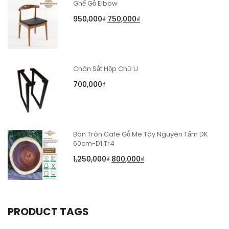
Ghế Gỗ Elbow
950,000
₫
750,000
₫
Chân Sắt Hộp Chữ U
700,000
₫
Bàn Tròn Cafe Gỗ Me Tây Nguyên Tấm DK
60cm-D1.Tr4
1,250,000
₫
800,000
₫
PRODUCT TAGS