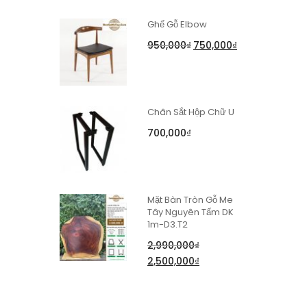
Ghế Gỗ Elbow
950,000
₫
750,000
₫
Chân Sắt Hộp Chữ U
700,000
₫
Mặt Bàn Tròn Gỗ Me
Tây Nguyên Tấm DK
1m-D3.T2
2,990,000
₫
2,500,000
₫