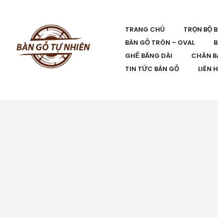
TRANG CHỦ
TRỌN BỘ 
BÀN GỖ TRÒN – OVAL
B
GHẾ BĂNG DÀI
CHÂN B
TIN TỨC BÀN GỖ
LIÊN 