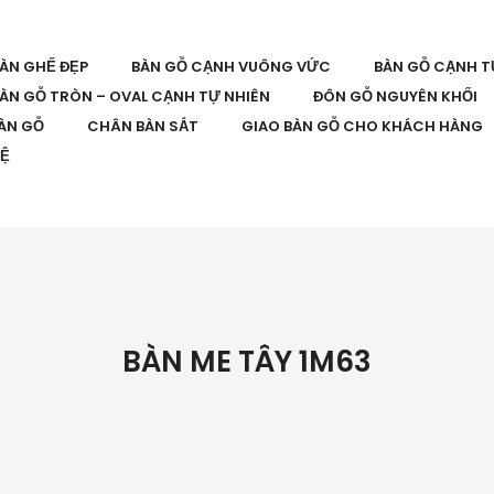
BÀN GHẾ ĐẸP
BÀN GỖ CẠNH VUÔNG VỨC
BÀN GỖ CẠNH T
ÀN GỖ TRÒN – OVAL CẠNH TỰ NHIÊN
ĐÔN GỖ NGUYÊN KHỐI
ÀN GỖ
CHÂN BÀN SẮT
GIAO BÀN GỖ CHO KHÁCH HÀNG
HỆ
BÀN ME TÂY 1M63