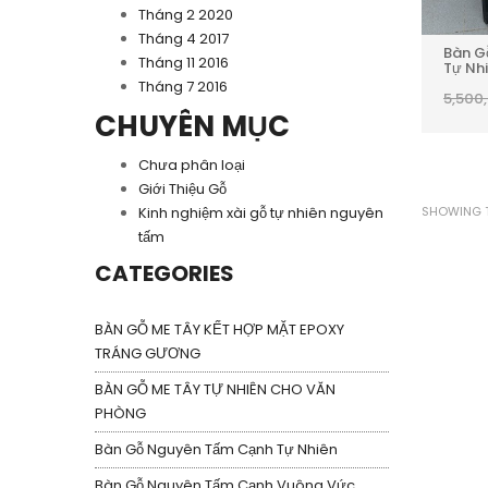
Tháng 2 2020
Tháng 4 2017
Bàn G
Tháng 11 2016
Tự Nh
Tháng 7 2016
5,500
CHUYÊN MỤC
Chưa phân loại
Giới Thiệu Gỗ
SHOWING T
Kinh nghiệm xài gỗ tự nhiên nguyên
tấm
CATEGORIES
BÀN GỖ ME TÂY KẾT HỢP MẶT EPOXY
TRÁNG GƯƠNG
BÀN GỖ ME TÂY TỰ NHIÊN CHO VĂN
PHÒNG
Bàn Gỗ Nguyên Tấm Cạnh Tự Nhiên
Bàn Gỗ Nguyên Tấm Cạnh Vuông Vức