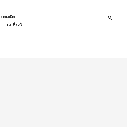
Ự NHIÊN
GHẾ GỖ