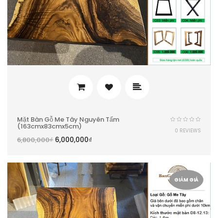
Mặt Bàn Gỗ Me Tây Nguyên Tấm
(163cmx83cmx5cm)
0 REVIEWS
6,000,000
₫
6,800,000
₫
GIẢM GIÁ