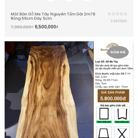
Mặt Bàn Gỗ Me Tây Nguyên Tấm Dài 2m78
Rộng 59cm Dày 5cm
0 REVIEWS
6,500,000
₫
7,300,000
₫
GIẢM GIÁ