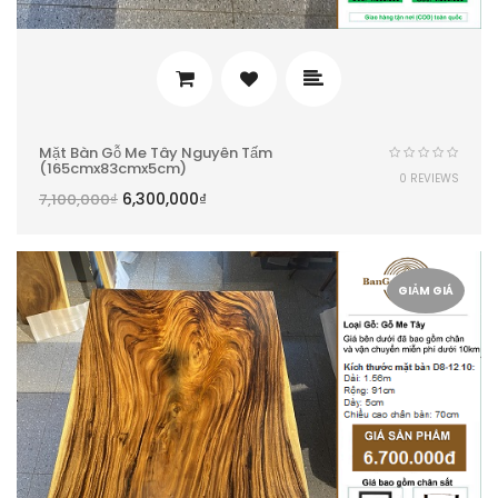
Mặt Bàn Gỗ Me Tây Nguyên Tấm
(165cmx83cmx5cm)
0 REVIEWS
6,300,000
₫
7,100,000
₫
GIẢM GIÁ