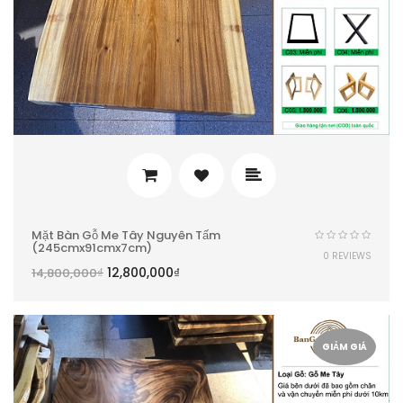
Mặt Bàn Gỗ Me Tây Nguyên Tấm
(245cmx91cmx7cm)
0 REVIEWS
12,800,000
₫
14,800,000
₫
GIẢM GIÁ