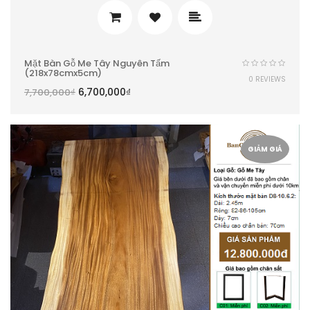
Mặt Bàn Gỗ Me Tây Nguyên Tấm
(218x78cmx5cm)
0 REVIEWS
6,700,000
₫
7,700,000
₫
GIẢM GIÁ