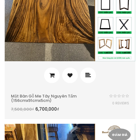
Mặt Bàn Gỗ Me Tây Nguyên Tấm
(156cmx91cmx5cm)
0 REVIEWS
6,700,000
₫
7,500,000
₫
GIẢM GIÁ