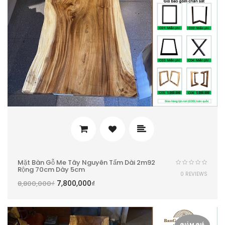
Mặt Bàn Gỗ Me Tây Nguyên Tấm Dài 2m92
Rộng 70cm Dày 5cm
0 REVIEWS
7,800,000
₫
8,800,000
₫
GIẢM GIÁ