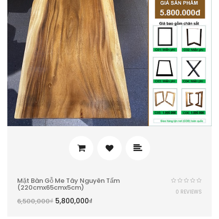
Mặt Bàn Gỗ Me Tây Nguyên Tấm
(220cmx65cmx5cm)
0 REVIEWS
5,800,000
₫
6,500,000
₫