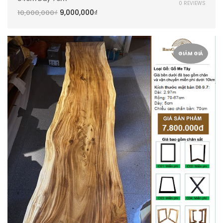
0 REVIEWS
9,000,000
₫
10,000,000
₫
GIẢM GIÁ