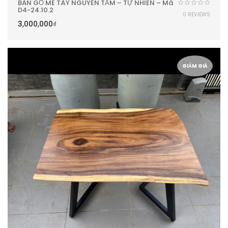
BÀN GỖ ME TÂY NGUYÊN TẤM – TỰ NHIÊN – Mã
D4-24.10.2
0 REVIEWS
3,000,000
₫
GIẢM GIÁ