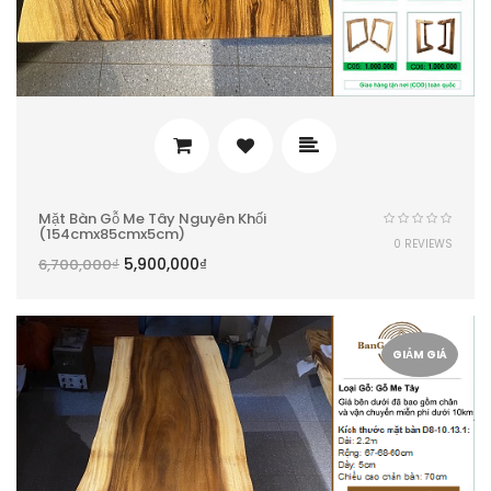
Mặt Bàn Gỗ Me Tây Nguyên Khối
(154cmx85cmx5cm)
0 REVIEWS
5,900,000
₫
6,700,000
₫
GIẢM GIÁ