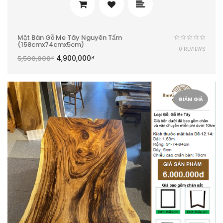
Mặt Bàn Gỗ Me Tây Nguyên Tấm
(158cmx74cmx5cm)
0 REVIEWS
4,900,000
₫
5,500,000
₫
GIẢM GIÁ