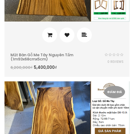
Mặt Bàn Gỗ Me Tây Nguyên Tấm
(1m93x68cmx5cm)
0 REVIEWS
5,400,000
₫
6,200,000
₫
GIẢM GIÁ