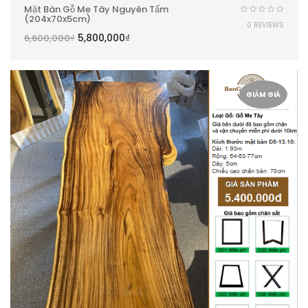
Mặt Bàn Gỗ Me Tây Nguyên Tấm
(204x70x5cm)
0 REVIEWS
5,800,000
₫
6,600,000
₫
GIẢM GIÁ