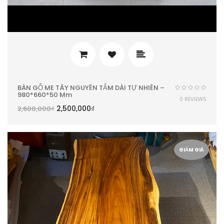
BÀN GỖ ME TÂY NGUYÊN TẤM DÀI TỰ NHIÊN –
980*660*50 Mm
0 REVIEWS
2,500,000
₫
2,600,000
₫
GIẢM GIÁ