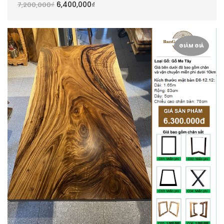
6,400,000
₫
7,200,000
₫
GIẢM GIÁ