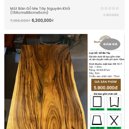
Mặt Bàn Gỗ Me Tây Nguyên Khối
(156cmx88cmx5cm)
0 REVIEWS
6,300,000
₫
7,100,000
₫
GIẢM GIÁ