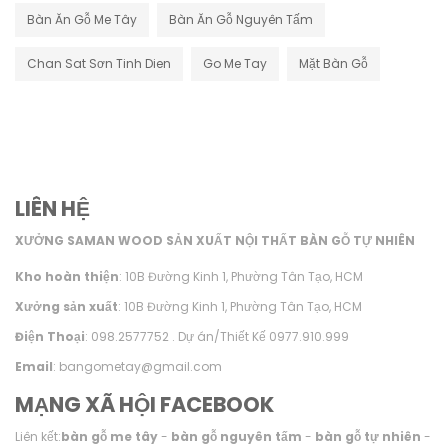
Bàn Ăn Gỗ Me Tây
Bàn Ăn Gỗ Nguyên Tấm
Chan Sat Sơn Tinh Dien
Go Me Tay
Mặt Bàn Gỗ
LIÊN HỆ
XƯỞNG SAMAN WOOD SẢN XUẤT NỘI THẤT BÀN GỖ TỰ NHIÊN
Kho hoàn thiện
: 10B Đường Kinh 1, Phường Tân Tạo, HCM
Xưởng sản xuất
: 10B Đường Kinh 1, Phường Tân Tạo, HCM
Điện Thoại
: 098.2577752 . Dự án/Thiết Kế 0977.910.999
Email
: bangometay@gmail.com
MẠNG XÃ HỘI FACEBOOK
Liên kết:
bàn gỗ me tây
-
bàn gỗ nguyên tấm
-
bàn gỗ tự nhiên
-