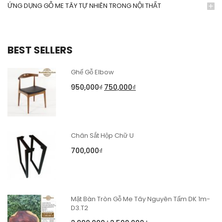
ỨNG DỤNG GỖ ME TÂY TỰ NHIÊN TRONG NỘI THẤT
BEST SELLERS
Ghế Gỗ Elbow
950,000
₫
750,000
₫
Chân Sắt Hộp Chữ U
700,000
₫
Mặt Bàn Tròn Gỗ Me Tây Nguyên Tấm DK 1m-
D3.T2