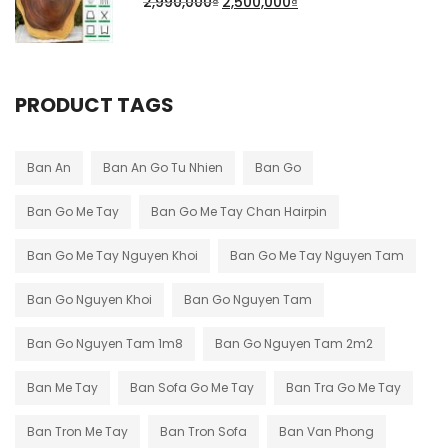
2,990,000
₫
2,500,000
₫
PRODUCT TAGS
Ban An
Ban An Go Tu Nhien
Ban Go
Ban Go Me Tay
Ban Go Me Tay Chan Hairpin
Ban Go Me Tay Nguyen Khoi
Ban Go Me Tay Nguyen Tam
Ban Go Nguyen Khoi
Ban Go Nguyen Tam
Ban Go Nguyen Tam 1m8
Ban Go Nguyen Tam 2m2
Ban Me Tay
Ban Sofa Go Me Tay
Ban Tra Go Me Tay
Ban Tron Me Tay
Ban Tron Sofa
Ban Van Phong