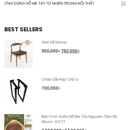
ỨNG DỤNG GỖ ME TÂY TỰ NHIÊN TRONG NỘI THẤT
BEST SELLERS
Ghế Gỗ Elbow
950,000
₫
750,000
₫
Chân Sắt Hộp Chữ U
700,000
₫
Bàn Tròn Sofa Gỗ Me Tây Nguyên Tấm DK
95cm- D3.T7