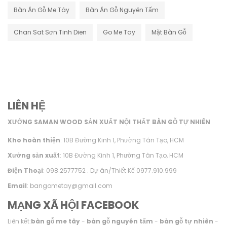
Bàn Ăn Gỗ Me Tây
Bàn Ăn Gỗ Nguyên Tấm
Chan Sat Sơn Tinh Dien
Go Me Tay
Mặt Bàn Gỗ
LIÊN HỆ
XƯỞNG SAMAN WOOD SẢN XUẤT NỘI THẤT BÀN GỖ TỰ NHIÊN
Kho hoàn thiện
: 10B Đường Kinh 1, Phường Tân Tạo, HCM
Xưởng sản xuất
: 10B Đường Kinh 1, Phường Tân Tạo, HCM
Điện Thoại
: 098.2577752 . Dự án/Thiết Kế 0977.910.999
Email
: bangometay@gmail.com
MẠNG XÃ HỘI FACEBOOK
Liên kết:
bàn gỗ me tây
-
bàn gỗ nguyên tấm
-
bàn gỗ tự nhiên
-