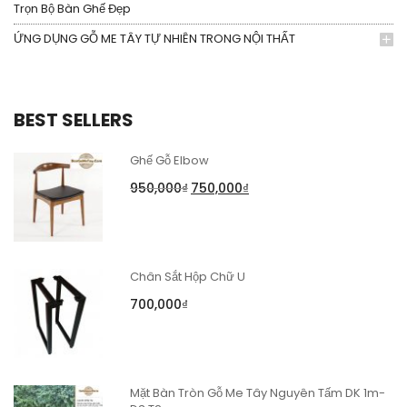
Trọn Bộ Bàn Ghế Đẹp
ỨNG DỤNG GỖ ME TÂY TỰ NHIÊN TRONG NỘI THẤT
BEST SELLERS
Ghế Gỗ Elbow
950,000
₫
750,000
₫
Chân Sắt Hộp Chữ U
700,000
₫
Mặt Bàn Tròn Gỗ Me Tây Nguyên Tấm DK 1m-