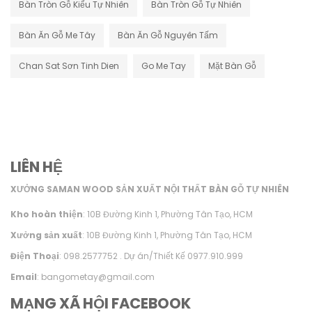
Bàn Tròn Gỗ Kiểu Tự Nhiên
Bàn Tròn Gỗ Tự Nhiên
Bàn Ăn Gỗ Me Tây
Bàn Ăn Gỗ Nguyên Tấm
Chan Sat Sơn Tinh Dien
Go Me Tay
Mặt Bàn Gỗ
LIÊN HỆ
XƯỞNG SAMAN WOOD SẢN XUẤT NỘI THẤT BÀN GỖ TỰ NHIÊN
Kho hoàn thiện
: 10B Đường Kinh 1, Phường Tân Tạo, HCM
Xưởng sản xuất
: 10B Đường Kinh 1, Phường Tân Tạo, HCM
Điện Thoại
: 098.2577752 . Dự án/Thiết Kế 0977.910.999
Email
: bangometay@gmail.com
MẠNG XÃ HỘI FACEBOOK