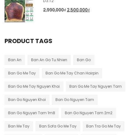
D3.T2
2,990,000
₫
2,500,000
₫
PRODUCT TAGS
Ban An
Ban An Go Tu Nhien
Ban Go
Ban Go Me Tay
Ban Go Me Tay Chan Hairpin
Ban Go Me Tay Nguyen Khoi
Ban Go Me Tay Nguyen Tam
Ban Go Nguyen Khoi
Ban Go Nguyen Tam
Ban Go Nguyen Tam 1m8
Ban Go Nguyen Tam 2m2
Ban Me Tay
Ban Sofa Go Me Tay
Ban Tra Go Me Tay