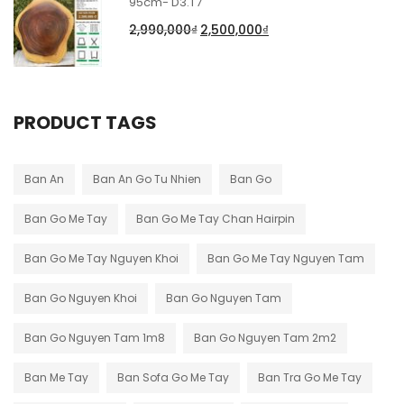
95cm- D3.T7
2,990,000
₫
2,500,000
₫
PRODUCT TAGS
Ban An
Ban An Go Tu Nhien
Ban Go
Ban Go Me Tay
Ban Go Me Tay Chan Hairpin
Ban Go Me Tay Nguyen Khoi
Ban Go Me Tay Nguyen Tam
Ban Go Nguyen Khoi
Ban Go Nguyen Tam
Ban Go Nguyen Tam 1m8
Ban Go Nguyen Tam 2m2
Ban Me Tay
Ban Sofa Go Me Tay
Ban Tra Go Me Tay