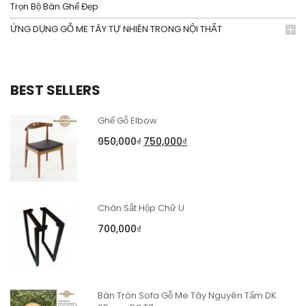
Trọn Bộ Bàn Ghế Đẹp
ỨNG DỤNG GỖ ME TÂY TỰ NHIÊN TRONG NỘI THẤT
BEST SELLERS
Ghế Gỗ Elbow
950,000
₫
750,000
₫
Chân Sắt Hộp Chữ U
700,000
₫
Bàn Tròn Sofa Gỗ Me Tây Nguyên Tấm DK