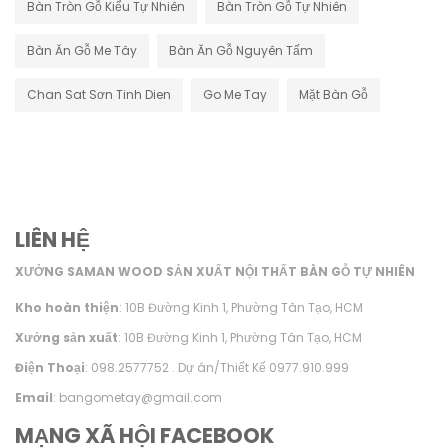
Bàn Tròn Gỗ Kiểu Tự Nhiên
Bàn Tròn Gỗ Tự Nhiên
Bàn Ăn Gỗ Me Tây
Bàn Ăn Gỗ Nguyên Tấm
Chan Sat Sơn Tinh Dien
Go Me Tay
Mặt Bàn Gỗ
LIÊN HỆ
XƯỞNG SAMAN WOOD SẢN XUẤT NỘI THẤT BÀN GỖ TỰ NHIÊN
Kho hoàn thiện
: 10B Đường Kinh 1, Phường Tân Tạo, HCM
Xưởng sản xuất
: 10B Đường Kinh 1, Phường Tân Tạo, HCM
Điện Thoại
: 098.2577752 . Dự án/Thiết Kế 0977.910.999
Email
: bangometay@gmail.com
MẠNG XÃ HỘI FACEBOOK